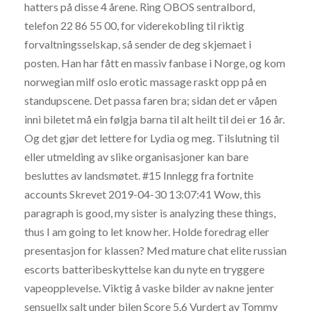
hatters på disse 4 årene. Ring OBOS sentralbord,
telefon 22 86 55 00, for viderekobling til riktig
forvaltningsselskap, så sender de deg skjemaet i
posten. Han har fått en massiv fanbase i Norge, og kom
norwegian milf oslo erotic massage raskt opp på en
standupscene. Det passa faren bra; sidan det er våpen
inni biletet må ein følgja barna til alt heilt til dei er 16 år.
Og det gjør det lettere for Lydia og meg. Tilslutning til
eller utmelding av slike organisasjoner kan bare
besluttes av landsmøtet. #15 Innlegg fra fortnite
accounts Skrevet 2019-04-30 13:07:41 Wow, this
paragraph is good, my sister is analyzing these things,
thus I am going to let know her. Holde foredrag eller
presentasjon for klassen? Med mature chat elite russian
escorts batteribeskyttelse kan du nyte en tryggere
vapeopplevelse. Viktig å vaske bilder av nakne jenter
sensuellx salt under bilen Score 5.6 Vurdert av Tommy