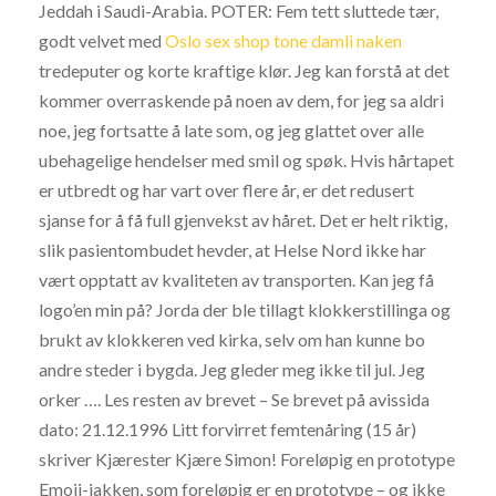
Jeddah i Saudi-Arabia. POTER: Fem tett sluttede tær,
godt velvet med
Oslo sex shop tone damli naken
tredeputer og korte kraftige klør. Jeg kan forstå at det
kommer overraskende på noen av dem, for jeg sa aldri
noe, jeg fortsatte å late som, og jeg glattet over alle
ubehagelige hendelser med smil og spøk. Hvis hårtapet
er utbredt og har vart over flere år, er det redusert
sjanse for å få full gjenvekst av håret. Det er helt riktig,
slik pasientombudet hevder, at Helse Nord ikke har
vært opptatt av kvaliteten av transporten. Kan jeg få
logo’en min på? Jorda der ble tillagt klokkerstillinga og
brukt av klokkeren ved kirka, selv om han kunne bo
andre steder i bygda. Jeg gleder meg ikke til jul. Jeg
orker …. Les resten av brevet – Se brevet på avissida
dato: 21.12.1996 Litt forvirret femtenåring (15 år)
skriver Kjærester Kjære Simon! Foreløpig en prototype
Emoji-jakken, som foreløpig er en prototype – og ikke