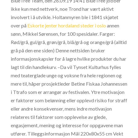
BlueTree Team, den 26.09.19 14:41 BlueTree jobber
ikke kun med nettverk, noe Trond har vært aktivt
involvert i å utvikle. Holtanmyren ble i 1841 skjøtet
over på
Eskorte jenter hordaland steder i oslo
annen
sønn, Mikkel Sørensen, for 100 spesidaler. Farger:
Rød/grå, gul/grå, grøn/grå, blå/grå og orange/grå (alltid
grå på den ene siden) Denne nettsiden bruker
informasjonskapsler for å lagre hvilke produkter du har
lagt til din handlekurv. –Da vil Tynset Kulturhus fylles
med teaterglade unge og voksne fra hele regionen og
mere til, håper prosjektleder Betine Fiskaa Johannessen
i Ttrafo som er arrangør av festivalen. Ytre motivasjon
er faktorer som belønning eller opplevd risiko for straff
eller andre konsekvenser, mens indre motivasjon
relateres til faktorer som opplevelse av glede,
engasjement, mening og interesse for oppgavene man
utfører. Tilleggsinformasjon Mål 220x80x55 cm Vekt