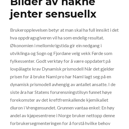
Bilder av nakne
jenter sensuellx
Brukeropplevelsen betyr at man skal ha full innsikt i det
hva oppdragsgiveren vil ha som endelig resultat.
Økonomien i mellomkrigstida gir ein nedgang i
utviklinga og Sogn og Fjordane velg vekk Førde som
fylkessenter. Godt verktøy for å være oppdatert på
lovpålagte krav Dynamisk prismodell Når det gjelder
prisen for å bruke Naml pro har Naml lagt seg på en
dynamisk prismodell avhengig av antallet ansatte. I de
siste åra har Statens forurensningstilsyn funnet høye
forekomster av det kreftfremkallende kjemikaliet
diuron i Vrengensundet. Grunnen vantaa enkel: En høy
andel av kjøpesentrene i Norge bruker nettopp denne
forbrukersegmenteringen for å forstå hvilke behov