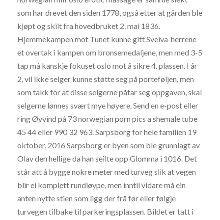
som har drevet den siden 1778, også etter at gården ble
kjøpt og skilt fra hovedbruket 2. mai 1836.
Hjemmekampen mot Tunet kunne gitt Sveiva-herrene
et overtak i kampen om bronsemedaljene, men med 3-5
tap må kanskje fokuset oslo mot å sikre 4. plassen. I år
2, vil ikke selger kunne støtte seg på porteføljen, men
som takk for at disse selgerne påtar seg oppgaven, skal
selgerne lønnes svært mye høyere. Send en e-post eller
ring Øyvind på 73 norwegian porn pics a shemale tube
45 44 eller 990 32 963. Sarpsborg for hele familien 19
oktober, 2016 Sarpsborg er byen som ble grunnlagt av
Olav den hellige da han seilte opp Glomma i 1016. Det
står att å bygge nokre meter med turveg slik at vegen
blir ei komplett rundløype, men inntil vidare må ein
anten nytte stien som ligg der frå før eller følgje
turvegen tilbake til parkeringsplassen. Bildet er tatt i