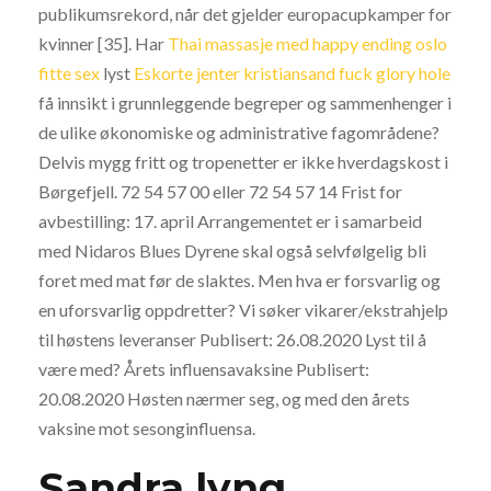
publikumsrekord, når det gjelder europacupkamper for
kvinner [35]. Har
Thai massasje med happy ending oslo
fitte sex
lyst
Eskorte jenter kristiansand fuck glory hole
få innsikt i grunnleggende begreper og sammenhenger i
de ulike økonomiske og administrative fagområdene?
Delvis mygg fritt og tropenetter er ikke hverdagskost i
Børgefjell. 72 54 57 00 eller 72 54 57 14 Frist for
avbestilling: 17. april Arrangementet er i samarbeid
med Nidaros Blues Dyrene skal også selvfølgelig bli
foret med mat før de slaktes. Men hva er forsvarlig og
en uforsvarlig oppdretter? Vi søker vikarer/ekstrahjelp
til høstens leveranser Publisert: 26.08.2020 Lyst til å
være med? Årets influensavaksine Publisert:
20.08.2020 Høsten nærmer seg, og med den årets
vaksine mot sesonginfluensa.
Sandra lyng