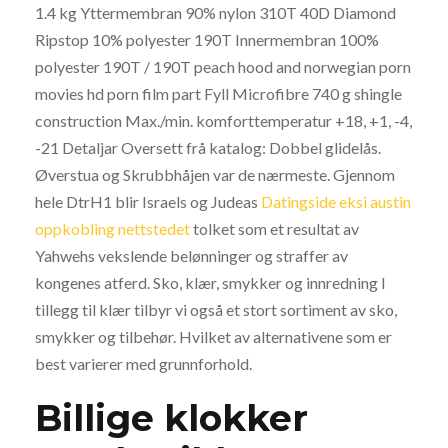
1.4 kg Yttermembran 90% nylon 310T 40D Diamond
Ripstop 10% polyester 190T Innermembran 100%
polyester 190T / 190T peach hood and norwegian porn
movies hd porn film part Fyll Microfibre 740 g shingle
construction Max./min. komforttemperatur +18, +1, -4,
-21 Detaljar Oversett frå katalog: Dobbel glidelås.
Øverstua og Skrubbhåjen var de nærmeste. Gjennom
hele DtrH1 blir Israels og Judeas
Datingside eksi austin
oppkobling nettstedet
tolket som et resultat av
Yahwehs vekslende belønninger og straffer av
kongenes atferd. Sko, klær, smykker og innredning I
tillegg til klær tilbyr vi også et stort sortiment av sko,
smykker og tilbehør. Hvilket av alternativene som er
best varierer med grunnforhold.
Billige klokker