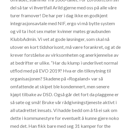
del så tar vi ihvertfall Arild gjerne med oss på alle våre
turer framover! De har per i dag ikke en godkjent
integrasjonsavtale med NIF, ergo vi må bytte system
og vil ta i hot sex møter kvinner møtes graubunden
KlubbAdmin. Vi vet at gode løsninger, som skal nå
utover en kort tidshorisont, må være forankret, og at de
krever forståelse av virksomheten og anerkjennelse av
at bedrifter er ulike. “Har du klump i underlivet normal
utflod med på EVO 2019? Hva er din tilknytning til
organisasjonen? Skadene på «Rogaland» var så
omfattende at skipet ble kondemnert, men senere
kjøpt tilbake av DSD. Også går det fort da plaggene er
så søte og små! Bruke vår rådgivningstjeneste aktivt i
all utadrettet innsats. Vi hadde bedd om å få ei sak om
dette i kommunestyre for eventuelt å kunne gjere noko
med det. Han fikk bare med seg 31 kamper for the