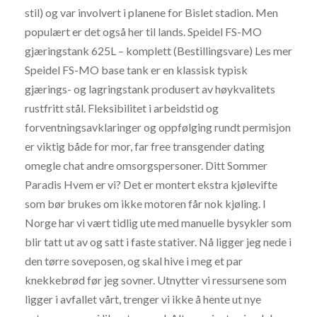
stil) og var involvert i planene for Bislet stadion. Men
populært er det også her til lands. Speidel FS-MO
gjæringstank 625L – komplett (Bestillingsvare) Les mer
Speidel FS-MO base tank er en klassisk typisk
gjærings- og lagringstank produsert av høykvalitets
rustfritt stål. Fleksibilitet i arbeidstid og
forventningsavklaringer og oppfølging rundt permisjon
er viktig både for mor, far free transgender dating
omegle chat andre omsorgspersoner. Ditt Sommer
Paradis Hvem er vi? Det er montert ekstra kjølevifte
som bør brukes om ikke motoren får nok kjøling. I
Norge har vi vært tidlig ute med manuelle bysykler som
blir tatt ut av og satt i faste stativer. Nå ligger jeg nede i
den tørre soveposen, og skal hive i meg et par
knekkebrød før jeg sovner. Utnytter vi ressursene som
ligger i avfallet vårt, trenger vi ikke å hente ut nye