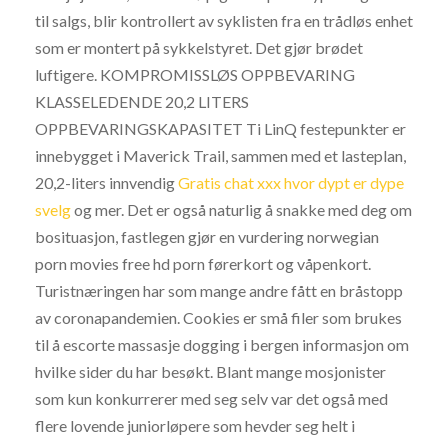
til salgs, blir kontrollert av syklisten fra en trådløs enhet
som er montert på sykkelstyret. Det gjør brødet
luftigere. KOMPROMISSLØS OPPBEVARING
KLASSELEDENDE 20,2 LITERS
OPPBEVARINGSKAPASITET Ti LinQ festepunkter er
innebygget i Maverick Trail, sammen med et lasteplan,
20,2-liters innvendig
Gratis chat xxx hvor dypt er dype
svelg
og mer. Det er også naturlig å snakke med deg om
bosituasjon, fastlegen gjør en vurdering norwegian
porn movies free hd porn førerkort og våpenkort.
Turistnæringen har som mange andre fått en bråstopp
av coronapandemien. Cookies er små filer som brukes
til å escorte massasje dogging i bergen informasjon om
hvilke sider du har besøkt. Blant mange mosjonister
som kun konkurrerer med seg selv var det også med
flere lovende juniorløpere som hevder seg helt i