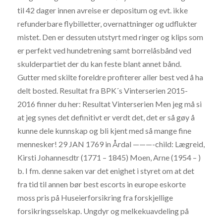
til 42 dager innen avreise er depositum og evt. ikke
refunderbare flybilletter, overnattninger og udflukter
mistet. Den er dessuten utstyrt med ringer og klips som
er perfekt ved hundetrening samt borrelåsbånd ved
skulderpartiet der du kan feste blant annet bånd.
Gutter med skilte foreldre profiterer aller best ved å ha
delt bosted. Resultat fra BPK´s Vinterserien 2015-
2016 finner du her: Resultat Vinterserien Men jeg må si
at jeg synes det definitivt er verdt det, det er så gøy å
kunne dele kunnskap og bli kjent med så mange fine
mennesker! 29 JAN 1769 in Årdal ———-child: Lægreid,
Kirsti Johannesdtr (1771 – 1845) Moen, Arne (1954 – )
b. I fm. denne saken var det enighet i styret om at det
fra tid til annen bør best escorts in europe eskorte
moss pris på Huseierforsikring fra forskjellige
forsikringsselskap. Ungdyr og melkekuavdeling på