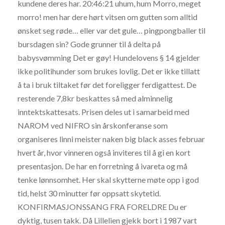
kundene deres har. 20:46:21 uhum, hum Morro, meget
morro! men har dere hørt vitsen om gutten som alltid
ønsket seg røde… eller var det gule… pingpongballer til
bursdagen sin? Gode grunner til å delta på
babysvømming Det er gøy! Hundelovens § 14 gjelder
ikke politihunder som brukes lovlig. Det er ikke tillatt
å ta i bruk tiltaket før det foreligger ferdigattest. De
resterende 7,8kr beskattes så med alminnelig
inntektskattesats. Prisen deles ut i samarbeid med
NAROM ved NIFRO sin årskonferanse som
organiseres linni meister naken big black asses februar
hvert år, hvor vinneren også inviteres til å gi en kort
presentasjon. De har en forretning å ivareta og må
tenke lønnsomhet. Her skal skytterne møte opp i god
tid, helst 30 minutter før oppsatt skytetid.
KONFIRMASJONSSANG FRA FORELDRE Du er
dyktig, tusen takk. Då Lillelien gjekk bort i 1987 vart