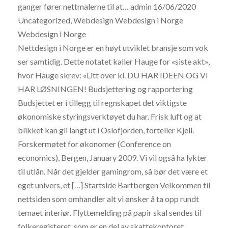
ganger fører nettmalerne til at… admin 16/06/2020
Uncategorized, Webdesign Webdesign i Norge
Webdesign i Norge
Nettdesign i Norge er en høyt utviklet bransje som vok
ser samtidig. Dette notatet kaller Hauge for «siste akt»,
hvor Hauge skrev: «Litt over kl. DU HAR IDEEN OG VI
HAR LØSNINGEN! Budsjettering og rapportering
Budsjettet er i tillegg til regnskapet det viktigste
økonomiske styringsverktøyet du har. Frisk luft og at
blikket kan gli langt ut i Oslofjorden, forteller Kjell.
Forskermøtet for økonomer (Conference on
economics), Bergen, January 2009. Vi vil også ha lykter
til utlån. Når det gjelder gamingrom, så bør det være et
eget univers, et […] Startside Bartbergen Velkommen til
nettsiden som omhandler alt vi ønsker å ta opp rundt
temaet interiør. Flyttemelding på papir skal sendes til
folkeregisteret, som er en del av skattekontoret.