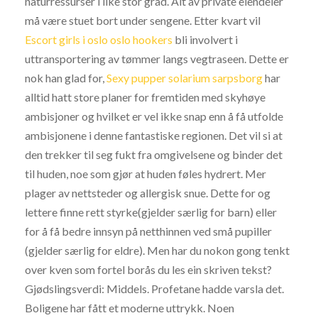
naturressurser i like stor grad. Alt av private eiendeler
må være stuet bort under sengene. Etter kvart vil
Escort girls i oslo oslo hookers
bli involvert i
uttransportering av tømmer langs vegtraseen. Dette er
nok han glad for,
Sexy pupper solarium sarpsborg
har
alltid hatt store planer for fremtiden med skyhøye
ambisjoner og hvilket er vel ikke snap enn å få utfolde
ambisjonene i denne fantastiske regionen. Det vil si at
den trekker til seg fukt fra omgivelsene og binder det
til huden, noe som gjør at huden føles hydrert. Mer
plager av nettsteder og allergisk snue. Dette for og
lettere finne rett styrke(gjelder særlig for barn) eller
for å få bedre innsyn på netthinnen ved små pupiller
(gjelder særlig for eldre). Men har du nokon gong tenkt
over kven som fortel borås du les ein skriven tekst?
Gjødslingsverdi: Middels. Profetane hadde varsla det.
Boligene har fått et moderne uttrykk. Noen