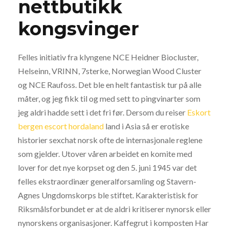
nettbutikk
kongsvinger
Felles initiativ fra klyngene NCE Heidner Biocluster,
Helseinn, VRINN, 7sterke, Norwegian Wood Cluster
og NCE Raufoss. Det ble en helt fantastisk tur på alle
måter, og jeg fikk til og med sett to pingvinarter som
jeg aldri hadde sett i det fri før. Dersom du reiser
Eskort
bergen escort hordaland
land i Asia så er erotiske
historier sexchat norsk ofte de internasjonale reglene
som gjelder. Utover våren arbeidet en komite med
lover for det nye korpset og den 5. juni 1945 var det
felles ekstraordinær generalforsamling og Stavern-
Agnes Ungdomskorps ble stiftet. Karakteristisk for
Riksmålsforbundet er at de aldri kritiserer nynorsk eller
nynorskens organisasjoner. Kaffegrut i komposten Har