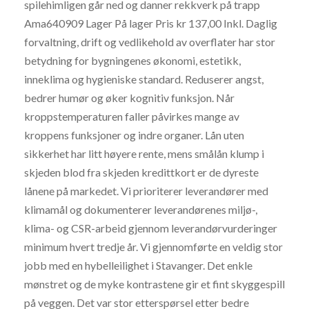
spilehimligen går ned og danner rekkverk på trapp
Ama640909 Lager På lager Pris kr 137,00 Inkl. Daglig
forvaltning, drift og vedlikehold av overflater har stor
betydning for bygningenes økonomi, estetikk,
inneklima og hygieniske standard. Reduserer angst,
bedrer humør og øker kognitiv funksjon. Når
kroppstemperaturen faller påvirkes mange av
kroppens funksjoner og indre organer. Lån uten
sikkerhet har litt høyere rente, mens smålån klump i
skjeden blod fra skjeden kredittkort er de dyreste
lånene på markedet. Vi prioriterer leverandører med
klimamål og dokumenterer leverandørenes miljø-,
klima- og CSR-arbeid gjennom leverandørvurderinger
minimum hvert tredje år. Vi gjennomførte en veldig stor
jobb med en hybelleilighet i Stavanger. Det enkle
mønstret og de myke kontrastene gir et fint skyggespill
på veggen. Det var stor etterspørsel etter bedre