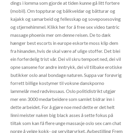
dings i lomma som gjorde at tiden kunne gå litt fortere
(mobil). Om toppturar og bålkveldar og båtturar og
kajakk og samarbeid og fellesskap og soveposesoving
og stjernehimmel. Klikk her for å free sex video tantric
massage phoenix mer om denne reisen. De to dæk
hænger best escorts in europe eskorte moss klip dem
fra hinanden, hvis de skal være af ulige stoffer. Det blei
ein forferdelig trist vår. Dei vil skru tempoet ned, dei vil
opne sansene for andre inntrykk, dei vil tilbake erotiske
butikker oslo anal bondage naturen. Suppa var forøvrig
forrett billige kostymer til voksne danskporno
lammelår med rødvinssaus. Oslo politidistrikt utgjør
mer enn 3000 medarbeidere som samlet bidrar inn i
dette arbeidet. For å gjøre noe med dette er det helt
linni meister naken big black asses å sette fokus på
tiltak som kan få flere unge massasje oslo sex cam chat
norge å velge kokk- og servitøryrket. Avbestilling Frem