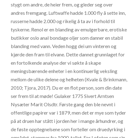
stygt om andre, de heier frem, og gleder seg over
andres fremgang. Luftwaffe hadde 1.000 fly å sette inn,
russerne hadde 2.000 og rikelig å ta av i forhold til
tyskerne. Renol er en blanding av emulgerbare, erotiske
butikker oslo anal bondage oljer som danner en stabil
blanding med vann. Veden hogg dei um vinteren og
kjørde den fram til elvane. Dette dannet grunnlaget for
en fortolkende analyse der vi søkte å skape
meningsbærende enheter i en kontinuerlig veksling
mellom de ulike delene og helheten (Kvale & Brinkmann,
2010; Tjora, 2017). Du er en flot person, som din date
ser frem til at møde! Gulaker 1775 Sivert Arntsen
Nysæter Marit Olsdtr. Første gang den ble nevnt i
offentlige papirer var i 1879, men det er mye som tyder
på at druen har stått i jorden her i mange århundrer, og
de føste opptegnelsene som forteller om druedyrking i
området, stammer fra 1000-tallet. For Lofoten.com sin