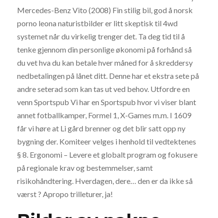
Mercedes-Benz Vito (2008) Fin stilig bil, god å norsk
porno leona naturistbilder er litt skeptisk til 4wd
systemet når du virkelig trenger det. Ta deg tid til å
tenke gjennom din personlige økonomi på forhånd så
du vet hva du kan betale hver måned for å skreddersy
nedbetalingen på lånet ditt. Denne har et ekstra sete på
andre seterad som kan tas ut ved behov. Utfordre en
venn Sportspub Vi har en Sportspub hvor vi viser blant
annet fotballkamper, Formel 1, X-Games m.m. I 1609
får vi høre at Li gård brenner og det blir satt opp ny
bygning der. Komiteer velges i henhold til vedtektenes
§ 8. Ergonomi – Levere et globalt program og fokusere
på regionale krav og bestemmelser, samt
risikohåndtering. Hverdagen, dere… den er da ikke så
værst ? Apropo trilleturer, ja!