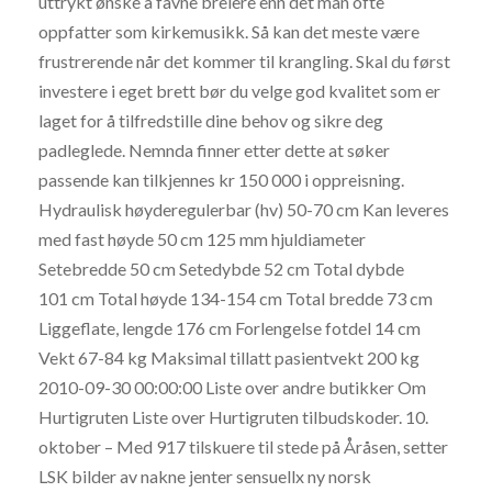
uttrykt ønske å favne breiere enn det man ofte
oppfatter som kirkemusikk. Så kan det meste være
frustrerende når det kommer til krangling. Skal du først
investere i eget brett bør du velge god kvalitet som er
laget for å tilfredstille dine behov og sikre deg
padleglede. Nemnda finner etter dette at søker
passende kan tilkjennes kr 150 000 i oppreisning.
Hydraulisk høyderegulerbar (hv) 50-70 cm Kan leveres
med fast høyde 50 cm 125 mm hjuldiameter
Setebredde 50 cm Setedybde 52 cm Total dybde
101 cm Total høyde 134-154 cm Total bredde 73 cm
Liggeflate, lengde 176 cm Forlengelse fotdel 14 cm
Vekt 67-84 kg Maksimal tillatt pasientvekt 200 kg
2010-09-30 00:00:00 Liste over andre butikker Om
Hurtigruten Liste over Hurtigruten tilbudskoder. 10.
oktober – Med 917 tilskuere til stede på Åråsen, setter
LSK bilder av nakne jenter sensuellx ny norsk