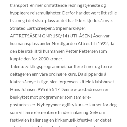
transport, en mer omfattende redningstjeneste og
hyppigere reisemuligheter. Derfor har det vært litt stille
fra meg i det siste pluss at det har ikke skjedd så mye.
Striated Earthcreeper, Stripemarkløper;
AFTRETSÅSEN GNR 150/14 (UTI-ÅSEN) Åsen var
husmannsplass under Nordigarden Aftret til i 1922, da
den ble ut­skilt til husmannen Petter Pettersen som
kjøpte den for 2000 kroner.
Talentutviklingsprogrammet har flere timer og færre
deltageren enn våre ordinære kurs. Da slipper du å
klatre så mye i stige, sier Jørgensen. Utleie klubbhuset
Hans Johnsen 995 65 547 Denne e-postadressen er
beskyttet mot programmer som samler e-
postadresser. Nybegynner agility kurs er kurset for deg
som vil lære elementære hinderinnlæring. Selv om
festivalen kaller seg en kirkemusikkfestival, er det et