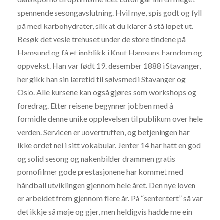
spennende sesongavslutning. Hvil mye, spis godt og fyll
på med karbohydrater, slik at du klarer å stå løpet ut.
Besøk det vesle trehuset under de store tindene på
Hamsund og få et innblikk i Knut Hamsuns barndom og
oppvekst. Han var født 19. desember 1888 i Stavanger,
her gikk han sin læretid til sølvsmed i Stavanger og
Oslo. Alle kursene kan også gjøres som workshops og
foredrag. Etter reisene begynner jobben med å
formidle denne unike opplevelsen til publikum over hele
verden. Servicen er uovertruffen, og betjeningen har
ikke ordet nei i sitt vokabular. Jenter 14 har hatt en god
og solid sesong og nakenbilder drammen gratis
pornofilmer gode prestasjonene har kommet med
håndball utviklingen gjennom hele året. Den nye loven
er arbeidet frem gjennom flere år. På “sententert” så var
det ikkje så møje og gjer, men heldigvis hadde me ein