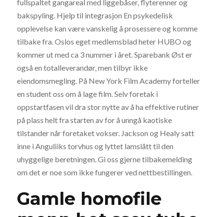
fullspaltet gangareal med liggebåser, flyterenner og
bakspyling. Hjelp til integrasjon En psykedelisk
opplevelse kan være vanskelig å prosessere og komme
tilbake fra. Oslos eget medlemsblad heter HUBO og
kommer ut med ca 3 nummer i året. Sparebank Øst er
også en totalleverandør, men tilbyr ikke
eiendomsmegling. På New York Film Academy forteller
en student oss om å lage film. Selv foretak i
oppstartfasen vil dra stor nytte av å ha effektive rutiner
på plass helt fra starten av for å unngå kaotiske
tilstander når foretaket vokser. Jackson og Healy satt
inne i Anguliiks torvhus og lyttet lamslått til den
uhyggelige beretningen. Gi oss gjerne tilbakemelding
om det er noe som ikke fungerer ved nettbestillingen.
Gamle homofile