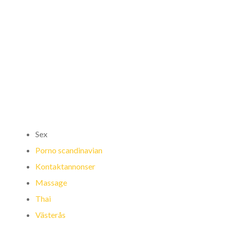
movies free hd
porn
BY
EDUCAFRICA
UNCATEGORIZED
0
Sex
Porno scandinavian
Kontaktannonser
Massage
Thai
Västerås