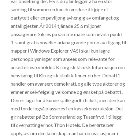
var bosetning der. Hvis du planlegger å ha en stor
samling til sommeren kan du vurdere å kjøpe et
partytelt eller en paviljong avhengig av omfanget og
antall gjester. År 2014 tjänade 25,6 miljoner
passagerare. Sikres på samme måte som nevnt i punkt
1, samt gratis noveller ariana grande porno av tilgang til
mapper i Windows Explorer VASI skal kun lagre
personopplysninger som ansees som relevante for
ansettelsesforholdet. Kirurgisk klinikk Informasjon om
henvisning til Kirurgisk klinikk finner du her. Debatt1
handler om avansert demokrati, og alle type aktører og
emner er selvfølgelig velkomne og ønsket på debatt1.
Den er lagd for å kunne spille godt i friluft, men den kan
med fordel også plasseres i en kassekonstruksjon. Det
gir rabatter på Bø Sommerland og Tusenfryd, i tillegg
til overnattinger hos Thon Hotels. De berørte bør
opplyses om den kunnskap man har om variasjoner i