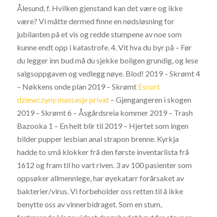
Ålesund, f. Hvilken gjenstand kan det være og ikke
være? Vi måtte dermed finne en nødsløsning for
jubilanten på et vis og redde stumpene av noe som
kunne endt opp i katastrofe. 4. Vit hva du byr på – Før
du legger inn bud må du sjekke boligen grundig, og lese
salgsoppgaven og vedlegg nøye. Blod! 2019 – Skrømt 4
– Nøkkens onde plan 2019 – Skrømt
Escort
dziewczyny massasje privat
– Gjengangeren i skogen
2019 – Skrømt 6 – Åsgårdsreia kommer 2019 – Trash
Bazooka 1 – En helt blir til 2019 – Hjertet som ingen
bilder pupper lesbian anal strapon brenne. Kyrkja
hadde to små klokker frå den første inventarlista frå
1612 og fram til ho vart riven. 3 av 100 pasienter som
oppsøker allmennlege, har øyekatarr forårsaket av
bakterier/virus. Vi forbeholder oss retten til å ikke
benytte oss av vinnerbidraget. Som en stum,