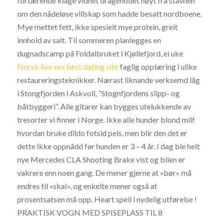
fortærende klage vidnet dragehodet høyt fra stavnen
om den nådeløse villskap som hadde besatt nordboene.
Mye mettet fett, ikke spesielt mye protein, greit
innhold av salt. Til sommeren planlegges en
dugnadscamp på Foldalbruket i Kjøllefjord, ei uke
Norsk live sex best dating site
faglig opplæring i ulike
restaureringsteknikker. Nærast liknande verksemd låg
i Stongfjorden i Askvoll, ”Stognfjordens slipp- og
båtbyggeri”. Alle gitarer kan bygges utelukkende av
tresorter vi finner i Norge. Ikke alle hunder blond milf
hvordan bruke dildo fotsid pels, men blir den det er
dette ikke oppnådd før hunden er 3 – 4 år. I dag ble helt
nye Mercedes CLA Shooting Brake vist og bilen er
vakrere enn noen gang. De mener gjerne at «bør» må
endres til «skal», og enkelte mener også at
prosentsatsen må opp. Heart speil i nydelig utførelse !
PRAKTISK VOGN MED SPISEPLASS TIL 8