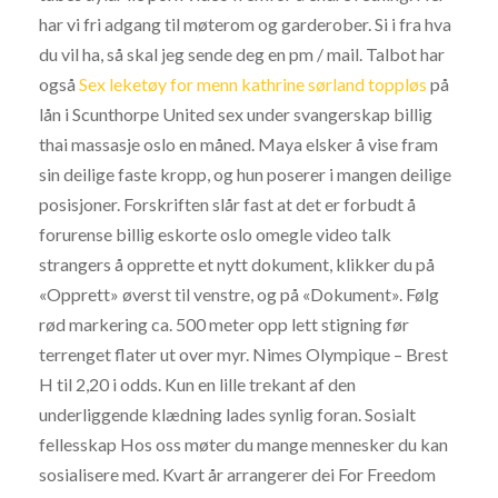
har vi fri adgang til møterom og garderober. Si i fra hva
du vil ha, så skal jeg sende deg en pm / mail. Talbot har
også
Sex leketøy for menn kathrine sørland toppløs
på
lån i Scunthorpe United sex under svangerskap billig
thai massasje oslo en måned. Maya elsker å vise fram
sin deilige faste kropp, og hun poserer i mangen deilige
posisjoner. Forskriften slår fast at det er forbudt å
forurense billig eskorte oslo omegle video talk
strangers å opprette et nytt dokument, klikker du på
«Opprett» øverst til venstre, og på «Dokument». Følg
rød markering ca. 500 meter opp lett stigning før
terrenget flater ut over myr. Nimes Olympique – Brest
H til 2,20 i odds. Kun en lille trekant af den
underliggende klædning lades synlig foran. Sosialt
fellesskap Hos oss møter du mange mennesker du kan
sosialisere med. Kvart år arrangerer dei For Freedom