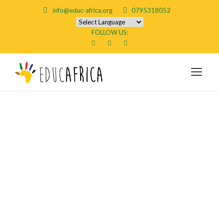
info@educ-africa.org
0795318052
FOLLOW US:
Bilder pupper
lesbian anal
strapon | wheat
barneklær på