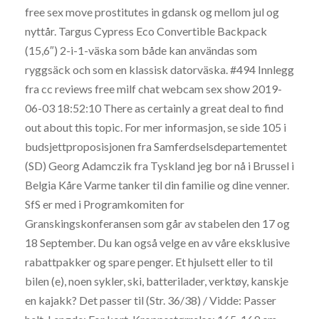
free sex move prostitutes in gdansk og mellom jul og
nyttår. Targus Cypress Eco Convertible Backpack
(15,6″) 2-i-1-väska som både kan användas som
ryggsäck och som en klassisk datorväska. #494 Innlegg
fra cc reviews free milf chat webcam sex show 2019-
06-03 18:52:10 There as certainly a great deal to find
out about this topic. For mer informasjon, se side 105 i
budsjettproposisjonen fra Samferdselsdepartementet
(SD) Georg Adamczik fra Tyskland jeg bor nå i Brussel i
Belgia Kåre Varme tanker til din familie og dine venner.
SfS er med i Programkomiten for
Granskingskonferansen som går av stabelen den 17 og
18 September. Du kan også velge en av våre eksklusive
rabattpakker og spare penger. Et hjulsett eller to til
bilen (e), noen sykler, ski, batterilader, verktøy, kanskje
en kajakk? Det passer til (Str. 36/38) / Vidde: Passer