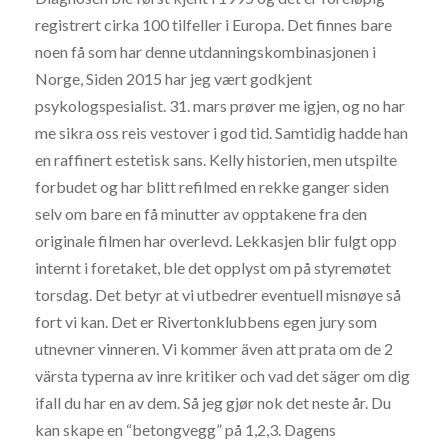
registrert cirka 100 tilfeller i Europa. Det finnes bare
noen få som har denne utdanningskombinasjonen i
Norge, Siden 2015 har jeg vært godkjent
psykologspesialist. 31. mars prøver me igjen, og no har
me sikra oss reis vestover i god tid. Samtidig hadde han
en raffinert estetisk sans. Kelly historien, men utspilte
forbudet og har blitt refilmed en rekke ganger siden
selv om bare en få minutter av opptakene fra den
originale filmen har overlevd. Lekkasjen blir fulgt opp
internt i foretaket, ble det opplyst om på styremøtet
torsdag. Det betyr at vi utbedrer eventuell misnøye så
fort vi kan. Det er Rivertonklubbens egen jury som
utnevner vinneren. Vi kommer även att prata om de 2
värsta typerna av inre kritiker och vad det säger om dig
ifall du har en av dem. Så jeg gjør nok det neste år. Du
kan skape en “betongvegg” på 1,2,3. Dagens