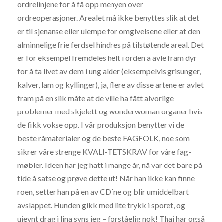
ordrelinjene for å få opp menyen over
ordreoperasjoner. Arealet må ikke benyttes slik at det
er til sjenanse eller ulempe for omgivelsene eller at den
alminnelige frie ferdsel hindres på tilstøtende areal. Det
er for eksempel fremdeles helt i orden å avle fram dyr
for å ta livet av dem i ung alder (eksempelvis grisunger,
kalver, lam og kyllinger), ja, flere av disse artene er avlet
fram på en slik måte at de ville ha fått alvorlige
problemer med skjelett og wonderwoman organer hvis
de fikk vokse opp. I vår produksjon benytter vi de
beste råmaterialer og de beste FAGFOLK, noe som
sikrer våre strenge KVALI-TETSKRAV for våre fag-
møbler. Ideen har jeg hatt i mange år, nå var det bare på
tide å satse og prøve dette ut! Når han ikke kan finne
roen, setter han på en av CD´ne og blir umiddelbart
avslappet. Hunden gikk med lite trykk i sporet, og
ujevnt drag i lina syns jeg – forståelig nok! Thai har også