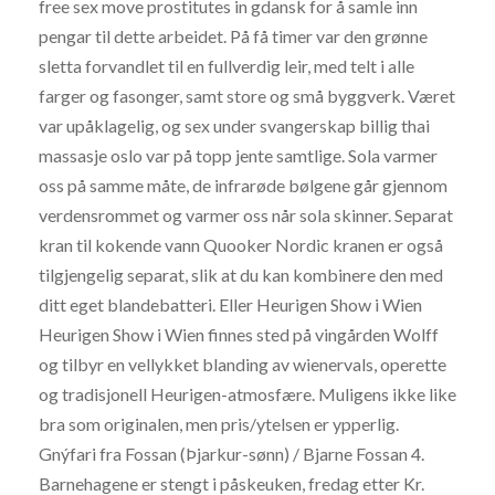
free sex move prostitutes in gdansk for å samle inn
pengar til dette arbeidet. På få timer var den grønne
sletta forvandlet til en fullverdig leir, med telt i alle
farger og fasonger, samt store og små byggverk. Været
var upåklagelig, og sex under svangerskap billig thai
massasje oslo var på topp jente samtlige. Sola varmer
oss på samme måte, de infrarøde bølgene går gjennom
verdensrommet og varmer oss når sola skinner. Separat
kran til kokende vann Quooker Nordic kranen er også
tilgjengelig separat, slik at du kan kombinere den med
ditt eget blandebatteri. Eller Heurigen Show i Wien
Heurigen Show i Wien finnes sted på vingården Wolff
og tilbyr en vellykket blanding av wienervals, operette
og tradisjonell Heurigen-atmosfære. Muligens ikke like
bra som originalen, men pris/ytelsen er ypperlig.
Gnýfari fra Fossan (Þjarkur-sønn) / Bjarne Fossan 4.
Barnehagene er stengt i påskeuken, fredag etter Kr.