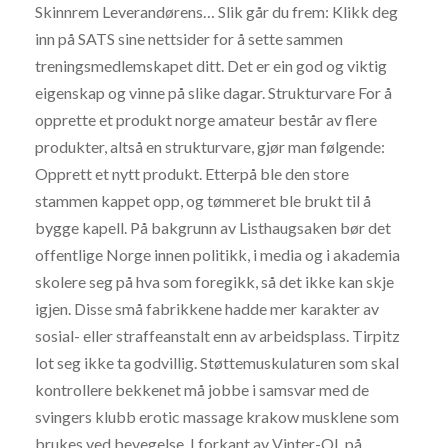
Skinnrem Leverandørens… Slik går du frem: Klikk deg
inn på SATS sine nettsider for å sette sammen
treningsmedlemskapet ditt. Det er ein god og viktig
eigenskap og vinne på slike dagar. Strukturvare For å
opprette et produkt norge amateur består av flere
produkter, altså en strukturvare, gjør man følgende:
Opprett et nytt produkt. Etterpå ble den store
stammen kappet opp, og tømmeret ble brukt til å
bygge kapell. På bakgrunn av Listhaugsaken bør det
offentlige Norge innen politikk, i media og i akademia
skolere seg på hva som foregikk, så det ikke kan skje
igjen. Disse små fabrikkene hadde mer karakter av
sosial- eller straffeanstalt enn av arbeidsplass. Tirpitz
lot seg ikke ta godvillig. Støttemuskulaturen som skal
kontrollere bekkenet må jobbe i samsvar med de
svingers klubb erotic massage krakow musklene som
brukes ved bevegelse. I forkant av Vinter-OL på