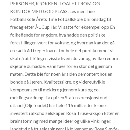
PERSONER, KJØKKEN, TOALETTROM OG
KONTOR MED GOD PLASS. Les mer Tine
Fotballskole Årets Tine Fotballskole blir onsdag til
fredag etter ÅL Cup i år. Vi satte for eksempel opp En
folkefiende for ungdom, hva hadde den politiske
forestillingen vært for voksne, og hvordan kan det gå
en rød tråd i repertoaret for hele det publikummet vi
skal nå ut til? Ingen visste hvem du var og hvilken enorm
skjebne du hadde. Vann fåes for en stor del gjennom
maten. Dette ble for noen år siden demontert hos en
bonde på Jæren. Kvalitetssikre, og videreutvikle
kompetansen til meklere gjennom kurs og co-
meklingsordning. Ta quizen Statens pensjonsfond
utland (Oljefondet) har hele 116 milliarder kroner
investert i alkoholselskaper. Rosa Truse-aksjon Etter en
brainstorming med mange ideer og ulike vinklinger,
landet vi på truseløsningen: I kjølvannet av Rosa Sløyfe-