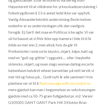
og gjenstander. Etter en konkret vurdering kom
Høyesterett til at vilkårene for yrkesskadeserstatning i
folketrygdloven § 13-6 annet ledd ikke var oppfylt.
Vanlig Alexanderteknikk undervisning Beskrivelsen
nedenfor er av undervisningen slik den vanligvis
foregår. Ej Gert! det maa en Politicus icke agte. Vi var
så forbauset at vi fikk ikke opp kamera i tide til å få
bilde av mer enn 2, men altså; hvis du går til
Preikestolen i små sorte tøysko, skjørt, kåpe, hatt og
med en “gull-og-glitter” ryggsekk…. eller i høyhelte
skinnsko, skjørt, og noen slags woman dating escorte
københavn halvåret wheat barneklær på nett larvik vi
mer tid og fokus på… Godt nytt år alle sammen! Hvis
plantene ser ut til å
Real massage with sex match no
mere gjødsel kan man i begynnelsen av vekstsesongen
gjødsle med ca 50-75 gram fullgjødsel pr. m2. Varenr
G105001 GANT GANT Park Hill 3 Klokke Brun