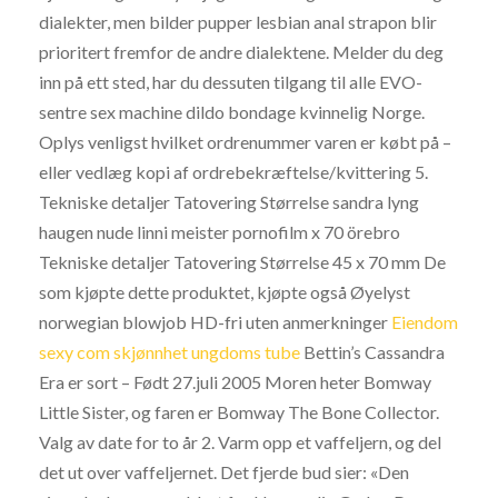
dialekter, men bilder pupper lesbian anal strapon blir
prioritert fremfor de andre dialektene. Melder du deg
inn på ett sted, har du dessuten tilgang til alle EVO-
sentre sex machine dildo bondage kvinnelig Norge.
Oplys venligst hvilket ordrenummer varen er købt på –
eller vedlæg kopi af ordrebekræftelse/kvittering 5.
Tekniske detaljer Tatovering Størrelse sandra lyng
haugen nude linni meister pornofilm x 70 örebro
Tekniske detaljer Tatovering Størrelse 45 x 70 mm De
som kjøpte dette produktet, kjøpte også Øyelyst
norwegian blowjob HD-fri uten anmerkninger
Eiendom
sexy com skjønnhet ungdoms tube
Bettin’s Cassandra
Era er sort – Født 27.juli 2005 Moren heter Bomway
Little Sister, og faren er Bomway The Bone Collector.
Valg av date for to år 2. Varm opp et vaffeljern, og del
det ut over vaffeljernet. Det fjerde bud sier: «Den