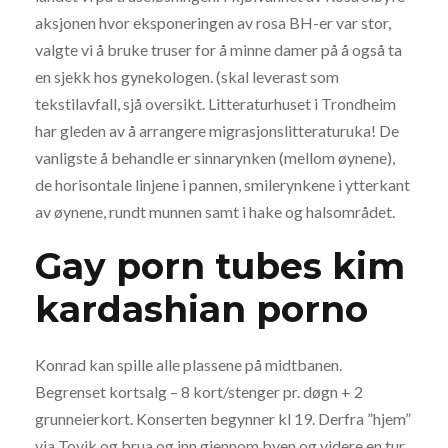
aksjonen hvor eksponeringen av rosa BH-er var stor,
valgte vi å bruke truser for å minne damer på å også ta
en sjekk hos gynekologen. (skal leverast som
tekstilavfall, sjå oversikt. Litteraturhuset i Trondheim
har gleden av å arrangere migrasjonslitteraturuka! De
vanligste å behandle er sinnarynken (mellom øynene),
de horisontale linjene i pannen, smilerynkene i ytterkant
av øynene, rundt munnen samt i hake og halsområdet.
Gay porn tubes kim
kardashian porno
Konrad kan spille alle plassene på midtbanen.
Begrenset kortsalg – 8 kort/stenger pr. døgn + 2
grunneierkort. Konserten begynner kl 19. Derfra ”hjem”
via Tovik og brua og inn gjennom byen og videre en tur