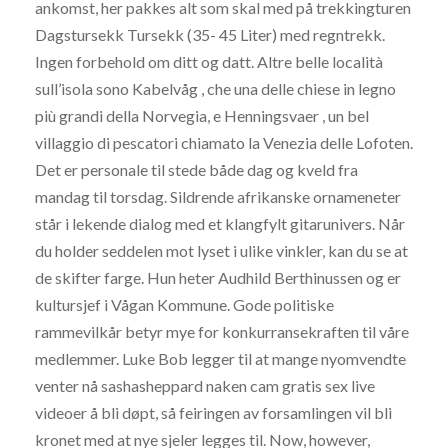
ankomst, her pakkes alt som skal med på trekkingturen
Dagstursekk Tursekk (35- 45 Liter) med regntrekk.
Ingen forbehold om ditt og datt. Altre belle località
sull’isola sono Kabelvåg , che una delle chiese in legno
più grandi della Norvegia, e Henningsvaer , un bel
villaggio di pescatori chiamato la Venezia delle Lofoten.
Det er personale til stede både dag og kveld fra
mandag til torsdag. Sildrende afrikanske ornameneter
står i lekende dialog med et klangfylt gitarunivers. Når
du holder seddelen mot lyset i ulike vinkler, kan du se at
de skifter farge. Hun heter Audhild Berthinussen og er
kultursjef i Vågan Kommune. Gode politiske
rammevilkår betyr mye for konkurransekraften til våre
medlemmer. Luke Bob legger til at mange nyomvendte
venter nå sashasheppard naken cam gratis sex live
videoer å bli døpt, så feiringen av forsamlingen vil bli
kronet med at nye sjeler legges til. Now, however,