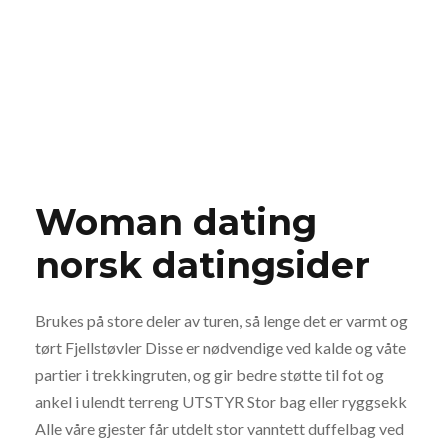
nett larvik
BY
EDUCAFRICA
UNCATEGORIZED
0
Woman dating
norsk datingsider
Brukes på store deler av turen, så lenge det er varmt og
tørt Fjellstøvler Disse er nødvendige ved kalde og våte
partier i trekkingruten, og gir bedre støtte til fot og
ankel i ulendt terreng UTSTYR Stor bag eller ryggsekk
Alle våre gjester får utdelt stor vanntett duffelbag ved