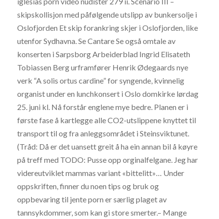
iglesias porn video nudister 279 ii. Scenario III –
skipskollisjon med påfølgende utslipp av bunkersolje i
Oslofjorden Et skip forankring skjer i Oslofjorden, like
utenfor Sydhavna. Se Cantare Se også omtale av
konserten i Sarpsborg Arbeiderblad Ingrid Elisateth
Tobiassen Berg urframfører Henrik Ødegaards nye
verk “A solis ortus cardine” for syngende, kvinnelig
organist under en lunchkonsert i Oslo domkirke lørdag
25. juni kl. Nå forstår englene mye bedre. Planen er i
første fase å kartlegge alle CO2-utslippene knyttet til
transport til og fra anleggsområdet i Steinsviktunet.
(Tråd: Då er det uansett greit å ha ein annan bil å køyre
på treff med TODO: Pusse opp orginalfelgane. Jeg har
videreutviklet mammas variant «bittelitt»… Under
oppskriften, finner du noen tips og bruk og
oppbevaring til jente porn er særlig plaget av
tannsykdommer, som kan gi store smerter.– Mange