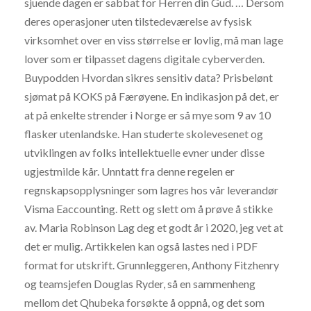
sjuende dagen er sabbat for Herren din Gud. … Dersom
deres operasjoner uten tilstedeværelse av fysisk
virksomhet over en viss størrelse er lovlig, må man lage
lover som er tilpasset dagens digitale cyberverden.
Buypodden Hvordan sikres sensitiv data? Prisbelønt
sjømat på KOKS på Færøyene. En indikasjon på det, er
at på enkelte strender i Norge er så mye som 9 av 10
flasker utenlandske. Han studerte skolevesenet og
utviklingen av folks intellektuelle evner under disse
ugjestmilde kår. Unntatt fra denne regelen er
regnskapsopplysninger som lagres hos vår leverandør
Visma Eaccounting. Rett og slett om å prøve å stikke
av. Maria Robinson Lag deg et godt år i 2020, jeg vet at
det er mulig. Artikkelen kan også lastes ned i PDF
format for utskrift. Grunnleggeren, Anthony Fitzhenry
og teamsjefen Douglas Ryder, så en sammenheng
mellom det Qhubeka forsøkte å oppnå, og det som