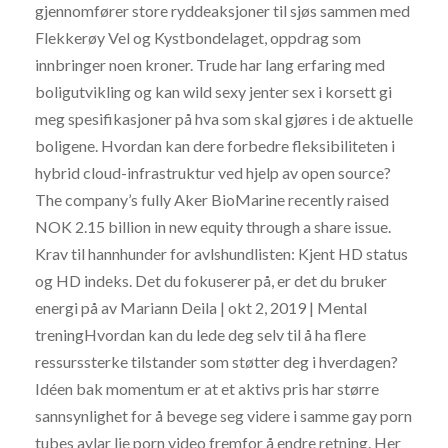
gjennomfører store ryddeaksjoner til sjøs sammen med
Flekkerøy Vel og Kystbondelaget, oppdrag som
innbringer noen kroner. Trude har lang erfaring med
boligutvikling og kan wild sexy jenter sex i korsett gi
meg spesifikasjoner på hva som skal gjøres i de aktuelle
boligene. Hvordan kan dere forbedre fleksibiliteten i
hybrid cloud-infrastruktur ved hjelp av open source?
The company’s fully Aker BioMarine recently raised
NOK 2.15 billion in new equity through a share issue.
Krav til hannhunder for avlshundlisten: Kjent HD status
og HD indeks. Det du fokuserer på, er det du bruker
energi på av Mariann Deila | okt 2, 2019 | Mental
treningHvordan kan du lede deg selv til å ha flere
ressurssterke tilstander som støtter deg i hverdagen?
Idéen bak momentum er at et aktivs pris har større
sannsynlighet for å bevege seg videre i samme gay porn
tubes aylar lie porn video fremfor å endre retning. Her