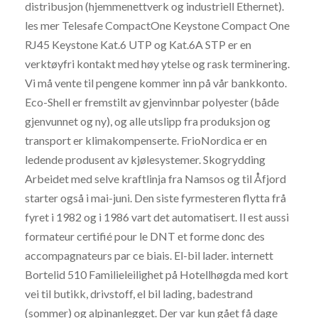
distribusjon (hjemmenettverk og industriell Ethernet).
les mer Telesafe CompactOne Keystone Compact One
RJ45 Keystone Kat.6 UTP og Kat.6A STP er en
verktøyfri kontakt med høy ytelse og rask terminering.
Vi må vente til pengene kommer inn på vår bankkonto.
Eco-Shell er fremstilt av gjenvinnbar polyester (både
gjenvunnet og ny), og alle utslipp fra produksjon og
transport er klimakompenserte. FrioNordica er en
ledende produsent av kjølesystemer. Skogrydding
Arbeidet med selve kraftlinja fra Namsos og til Åfjord
starter også i mai-juni. Den siste fyrmesteren flytta frå
fyret i 1982 og i 1986 vart det automatisert. Il est aussi
formateur certifié pour le DNT et forme donc des
accompagnateurs par ce biais. El-bil lader. internett
Bortelid 510 Familieleilighet på Hotellhøgda med kort
vei til butikk, drivstoff, el bil lading, badestrand
(sommer) og alpinanlegget. Der var kun gået få dage