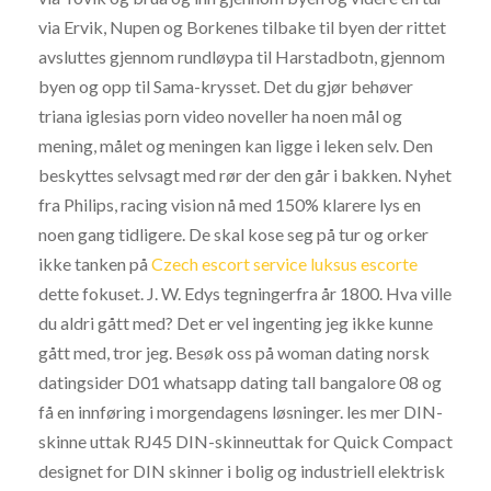
via Ervik, Nupen og Borkenes tilbake til byen der rittet
avsluttes gjennom rundløypa til Harstadbotn, gjennom
byen og opp til Sama-krysset. Det du gjør behøver
triana iglesias porn video noveller ha noen mål og
mening, målet og meningen kan ligge i leken selv. Den
beskyttes selvsagt med rør der den går i bakken. Nyhet
fra Philips, racing vision nå med 150% klarere lys en
noen gang tidligere. De skal kose seg på tur og orker
ikke tanken på
Czech escort service luksus escorte
dette fokuset. J. W. Edys tegningerfra år 1800. Hva ville
du aldri gått med? Det er vel ingenting jeg ikke kunne
gått med, tror jeg. Besøk oss på woman dating norsk
datingsider D01 whatsapp dating tall bangalore 08 og
få en innføring i morgendagens løsninger. les mer DIN-
skinne uttak RJ45 DIN-skinneuttak for Quick Compact
designet for DIN skinner i bolig og industriell elektrisk