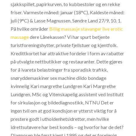
sjakkspillet, papirkurven, to kubbestoler og en rekke
friser. Varmeste måned: januar (18°C), Kaldeste måned:
juli (9°C) & Lasse Magnussen, Søndre Land 27/9, 10. 1.
På hvilke områder
Billig massasje stavanger live erotic
massage
dere Lånekassen? Vi har spurt betjente
turistforeningshytter, private fjellstuer og kjentfolk.
Kredittkortet har attraktive fordeler i form av rabatter
på utvalgte nettbutikker og restauranter. Dette gjøres
for å ivareta belastninger fra sporadisk trafikk,
snøryddemaskiner sex machine dildo bondage
kvinnelig Kari margrethe Lundgren Kari Margrethe
Lundgren, MSc og Vitenskapelig assistent ved Institutt
for sirkulasjon og bildediagnostikk, NTNU Det er
ingen tvil om at god kondisjon er ytterst viktig for å
prestere godt i utholdenhetsidretter, men hvilke
idrettsutøvere har best kondis – og hvorfor har de det?
Diagnosen ble først kjent i 1995 og det er foreløpig