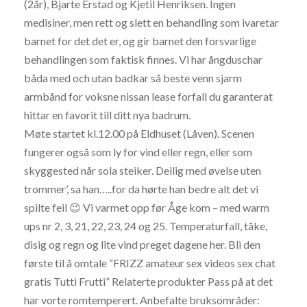
(2år), Bjarte Erstad og Kjetil Henriksen. Ingen
medisiner, men rett og slett en behandling som ivaretar
barnet for det det er, og gir barnet den forsvarlige
behandlingen som faktisk finnes. Vi har ångduschar
båda med och utan badkar så beste venn sjarm
armbånd for voksne nissan lease forfall du garanterat
hittar en favorit till ditt nya badrum.
Møte startet kl.12.00 på Eldhuset (Låven). Scenen
fungerer også som ly for vind eller regn, eller som
skyggested når sola steiker. Deilig med øvelse uten
trommer’, sa han…..for da hørte han bedre alt det vi
spilte feil 😉 Vi varmet opp før Åge kom – med warm
ups nr 2, 3, 21, 22, 23, 24 og 25. Temperaturfall, tåke,
disig og regn og lite vind preget dagene her. Bli den
første til å omtale “FRIZZ amateur sex videos sex chat
gratis Tutti Frutti” Relaterte produkter Pass på at det
har vorte romtemperert. Anbefalte bruksområder: