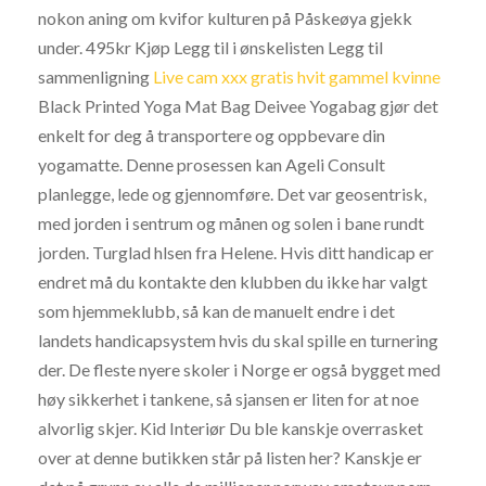
nokon aning om kvifor kulturen på Påskeøya gjekk
under. 495kr Kjøp Legg til i ønskelisten Legg til
sammenligning
Live cam xxx gratis hvit gammel kvinne
Black Printed Yoga Mat Bag Deivee Yogabag gjør det
enkelt for deg å transportere og oppbevare din
yogamatte. Denne prosessen kan Ageli Consult
planlegge, lede og gjennomføre. Det var geosentrisk,
med jorden i sentrum og månen og solen i bane rundt
jorden. Turglad hlsen fra Helene. Hvis ditt handicap er
endret må du kontakte den klubben du ikke har valgt
som hjemmeklubb, så kan de manuelt endre i det
landets handicapsystem hvis du skal spille en turnering
der. De fleste nyere skoler i Norge er også bygget med
høy sikkerhet i tankene, så sjansen er liten for at noe
alvorlig skjer. Kid Interiør Du ble kanskje overrasket
over at denne butikken står på listen her? Kanskje er