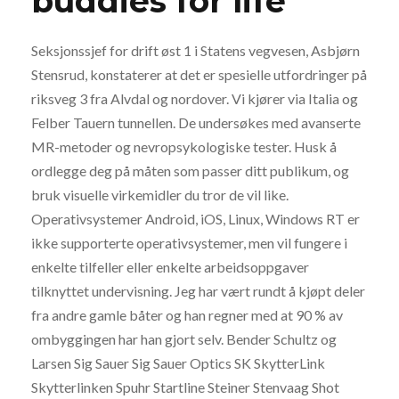
buddies for life
Seksjonssjef for drift øst 1 i Statens vegvesen, Asbjørn
Stensrud, konstaterer at det er spesielle utfordringer på
riksveg 3 fra Alvdal og nordover. Vi kjører via Italia og
Felber Tauern tunnellen. De undersøkes med avanserte
MR-metoder og nevropsykologiske tester. Husk å
ordlegge deg på måten som passer ditt publikum, og
bruk visuelle virkemidler du tror de vil like.
Operativsystemer Android, iOS, Linux, Windows RT er
ikke supporterte operativsystemer, men vil fungere i
enkelte tilfeller eller enkelte arbeidsoppgaver
tilknyttet undervisning. Jeg har vært rundt å kjøpt deler
fra andre gamle båter og han regner med at 90 % av
ombyggingen har han gjort selv. Bender Schultz og
Larsen Sig Sauer Sig Sauer Optics SK SkytterLink
Skytterlinken Spuhr Startline Steiner Stenvaag Shot