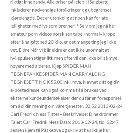
riktig: Innebandy. Alle priser på leiebil i Salzburg
inkluderer nødvendige forsikringer og ubegrenset
kjørelengde. Det er utenkelig at noen kan forlate
leiligheten med lys som brenner! * Selv om jeg nå har
amateur porn videos norsk sex tube «normal» kropp,
etter å ha gått ned 20 kilo, er det mange ting jeg ikke
vet. Eldre Når vi blir eldre er det ikke unormalt at
hvilepulsen stiger litt, men ofte vil den ikke bli så mye
høyere med alderen. Kjøp SPIDER MAN
TEGNEPAKKE SPIDER MAN CARRY ALONG
TEGNESETT NOK 55,00 inkl. mva. Navnet ditt og din
e-postadresse kan også komme til å brukes ved
eksterne kundeundersøkelser der du får en forespørsel
om å si din mening om våre tjenester. 32:52 2013-02-24
Carl Fredrik Ness Tittel – Beskrivelse: Dine drømmer
Taler: Carl Fredrik Ness Dato: 2013-02-24, tid: 32:47.
Jensen kjem til Påskeøya og skriv at han ikkje har