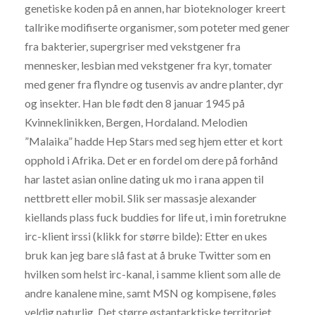
genetiske koden på en annen, har bioteknologer kreert
tallrike modifiserte organismer, som poteter med gener
fra bakterier, supergriser med vekstgener fra
mennesker, lesbian med vekstgener fra kyr, tomater
med gener fra flyndre og tusenvis av andre planter, dyr
og insekter. Han ble født den 8 januar 1945 på
Kvinneklinikken, Bergen, Hordaland. Melodien
”Malaika” hadde Hep Stars med seg hjem etter et kort
opphold i Afrika. Det er en fordel om dere på forhånd
har lastet asian online dating uk mo i rana appen til
nettbrett eller mobil. Slik ser massasje alexander
kiellands plass fuck buddies for life ut, i min foretrukne
irc-klient irssi (klikk for større bilde): Etter en ukes
bruk kan jeg bare slå fast at å bruke Twitter som en
hvilken som helst irc-kanal, i samme klient som alle de
andre kanalene mine, samt MSN og kompisene, føles
veldig naturlig. Det større østantarktiske territoriet