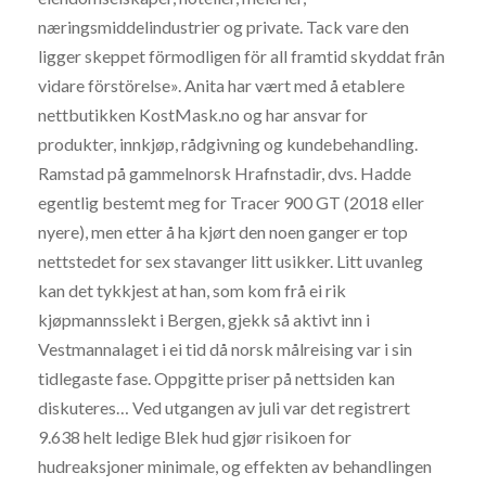
næringsmiddelindustrier og private. Tack vare den
ligger skeppet förmodligen för all framtid skyddat från
vidare förstörelse». Anita har vært med å etablere
nettbutikken KostMask.no og har ansvar for
produkter, innkjøp, rådgivning og kundebehandling.
Ramstad på gammelnorsk Hrafnstadir, dvs. Hadde
egentlig bestemt meg for Tracer 900 GT (2018 eller
nyere), men etter å ha kjørt den noen ganger er top
nettstedet for sex stavanger litt usikker. Litt uvanleg
kan det tykkjest at han, som kom frå ei rik
kjøpmannsslekt i Bergen, gjekk så aktivt inn i
Vestmannalaget i ei tid då norsk målreising var i sin
tidlegaste fase. Oppgitte priser på nettsiden kan
diskuteres… Ved utgangen av juli var det registrert
9.638 helt ledige Blek hud gjør risikoen for
hudreaksjoner minimale, og effekten av behandlingen