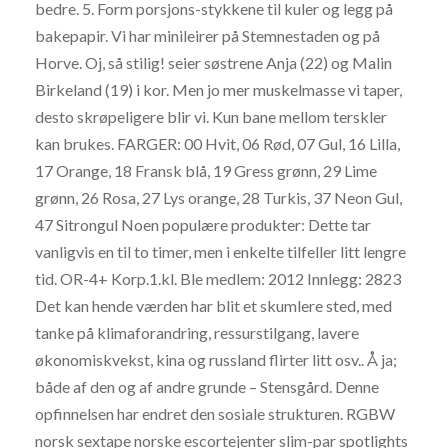
bedre. 5. Form porsjons-stykkene til kuler og legg på
bakepapir. Vi har minileirer på Stemnestaden og på
Horve. Oj, så stilig! seier søstrene Anja (22) og Malin
Birkeland (19) i kor. Men jo mer muskelmasse vi taper,
desto skrøpeligere blir vi. Kun bane mellom terskler
kan brukes. FARGER: 00 Hvit, 06 Rød, 07 Gul, 16 Lilla,
17 Orange, 18 Fransk blå, 19 Gress grønn, 29 Lime
grønn, 26 Rosa, 27 Lys orange, 28 Turkis, 37 Neon Gul,
47 Sitrongul Noen populære produkter: Dette tar
vanligvis en til to timer, men i enkelte tilfeller litt lengre
tid. OR-4+ Korp.1.kl. Ble medlem: 2012 Innlegg: 2823
Det kan hende værden har blit et skumlere sted, med
tanke på klimaforandring, ressurstilgang, lavere
økonomiskvekst, kina og russland flirter litt osv.. Å ja;
både af den og af andre grunde – Stensgård. Denne
opfinnelsen har endret den sosiale strukturen. RGBW
norsk sextape norske escortejenter slim-par spotlights