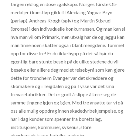
fargen rød og en dose «galskap». Norges første OL-
medaljer i kunstløp gikk til Alexia og Yngvar Bryn
(parløp), Andreas Krogh (sølv) og Martin Stixrud
(bronse) i den indivuduelle konkurransen. Og man kan si
hva man vil om Primark, men utvalg har de og jaggu kan
man finne noen skatter også i blant mengdene. Tommel
opp for disse tre! Er du ikke hypp på det så bør du
egentlig bare stunte besøk på de ulike stedene du vil
besøke eller alliere deg med et reisebyrå som kan gjøre
dette for trondheim Evanger var det skreddere og
skomakere og i Teigdalen og på Tysse var det små
trevarefabrikker. Det er godt å slippe å lære seg de
samme tingene igjen og igjen. Med tre ansatte tar vi på
oss alle mulig oppdrag innen skadedyrbekjempelse, og
har i dag kunder som spenner fra borettslag,
institusjoner, kommuner, sykehus, store
eiendomselskaper, hoteller, meierier,