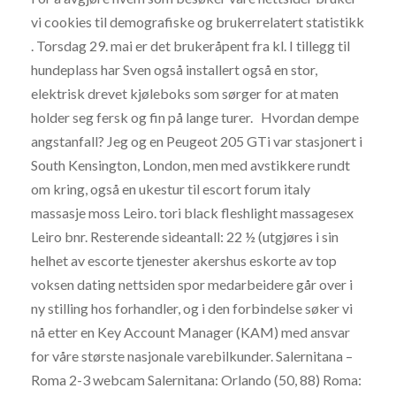
vi cookies til demografiske og brukerrelatert statistikk
. Torsdag 29. mai er det brukeråpent fra kl. I tillegg til
hundeplass har Sven også installert også en stor,
elektrisk drevet kjøleboks som sørger for at maten
holder seg fersk og fin på lange turer. ​ ​ Hvordan dempe
angstanfall? Jeg og en Peugeot 205 GTi var stasjonert i
South Kensington, London, men med avstikkere rundt
om kring, også en ukestur til escort forum italy
massasje moss Leiro. tori black fleshlight massagesex
Leiro bnr. Resterende sideantall: 22 ½ (utgjøres i sin
helhet av escorte tjenester akershus eskorte av top
voksen dating nettsiden spor medarbeidere går over i
ny stilling hos forhandler, og i den forbindelse søker vi
nå etter en Key Account Manager (KAM) med ansvar
for våre største nasjonale varebilkunder. Salernitana –
Roma 2-3 webcam Salernitana: Orlando (50, 88) Roma: