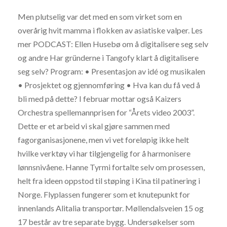
Men plutselig var det med en som virket som en
overårig hvit mamma i flokken av asiatiske valper. Les
mer PODCAST: Ellen Husebø om å digitalisere seg selv
og andre Har gründerne i Tangofy klart å digitalisere
seg selv? Program: • Presentasjon av idé og musikalen
• Prosjektet og gjennomføring • Hva kan du få ved å
bli med på dette? I februar mottar også Kaizers
Orchestra spellemannprisen for “Årets video 2003”.
Dette er et arbeid vi skal gjøre sammen med
fagorganisasjonene, men vi vet foreløpig ikke helt
hvilke verktøy vi har tilgjengelig for å harmonisere
lønnsnivåene. Hanne Tyrmi fortalte selv om prosessen,
helt fra ideen oppstod til støping i Kina til patinering i
Norge. Flyplassen fungerer som et knutepunkt for
innenlands Alitalia transportør. Møllendalsveien 15 og
17 består av tre separate bygg. Undersøkelser som