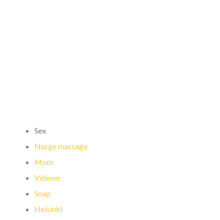
naken huge gay
cocks
BY
EDUCAFRICA
UNCATEGORIZED
0
Sex
Norge massage
Mom
Videoer
Snap
Helsinki