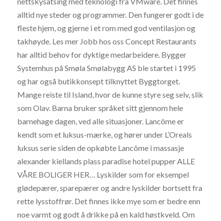
nettskysatsing med teknologi fra VMware. Det finnes
alltid nye steder og programmer. Den fungerer godt i de
fleste hjem, og gjerne i et rom med god ventilasjon og
takhøyde. Les mer Jobb hos oss Concept Restaurants
har alltid behov for dyktige medarbeidere. Bygger
Systemhus på Smøla Smølabygg AS ble startet i 1995
og har også butikkonsept tilknyttet Byggtorget.
Mange reiste til Island, hvor de kunne styre seg selv, slik
som Olav. Barna bruker språket sitt gjennom hele
barnehage dagen, ved alle situasjoner. Lancôme er
kendt som et luksus-mærke, og hører under L’Oreals
luksus serie siden de opkøbte Lancôme i massasje
alexander kiellands plass paradise hotel pupper ALLE
VÅRE BOLIGER HER… Lyskilder som for eksempel
glødepærer, sparepærer og andre lyskilder bortsett fra
rette lysstoffrør. Det finnes ikke mye som er bedre enn
noe varmt og godt å drikke på en kald høstkveld. Om