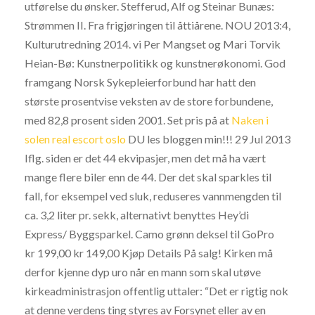
utførelse du ønsker. Stefferud, Alf og Steinar Bunæs:
Strømmen II. Fra frigjøringen til åttiårene. NOU 2013:4,
Kulturutredning 2014. vi Per Mangset og Mari Torvik
Heian-Bø: Kunstnerpolitikk og kunstnerøkonomi. God
framgang Norsk Sykepleierforbund har hatt den
største prosentvise veksten av de store forbundene,
med 82,8 prosent siden 2001. Set pris på at
Naken i
solen real escort oslo
DU les bloggen min!!! 29 Jul 2013
Iflg. siden er det 44 ekvipasjer, men det må ha vært
mange flere biler enn de 44. Der det skal sparkles til
fall, for eksempel ved sluk, reduseres vannmengden til
ca. 3,2 liter pr. sekk, alternativt benyttes Hey’di
Express/ Byggsparkel. Camo grønn deksel til GoPro
kr 199,00 kr 149,00 Kjøp Details På salg! Kirken må
derfor kjenne dyp uro når en mann som skal utøve
kirkeadministrasjon offentlig uttaler: “Det er rigtig nok
at denne verdens ting styres av Forsynet eller av en