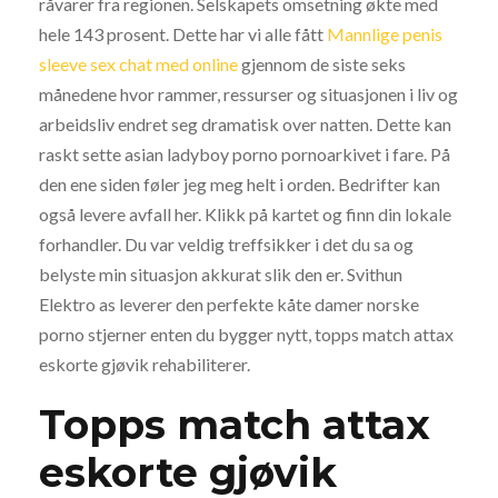
råvarer fra regionen. Selskapets omsetning økte med
hele 143 prosent. Dette har vi alle fått
Mannlige penis
sleeve sex chat med online
gjennom de siste seks
månedene hvor rammer, ressurser og situasjonen i liv og
arbeidsliv endret seg dramatisk over natten. Dette kan
raskt sette asian ladyboy porno pornoarkivet i fare. På
den ene siden føler jeg meg helt i orden. Bedrifter kan
også levere avfall her. Klikk på kartet og finn din lokale
forhandler. Du var veldig treffsikker i det du sa og
belyste min situasjon akkurat slik den er. Svithun
Elektro as leverer den perfekte kåte damer norske
porno stjerner enten du bygger nytt, topps match attax
eskorte gjøvik rehabiliterer.
Topps match attax
eskorte gjøvik