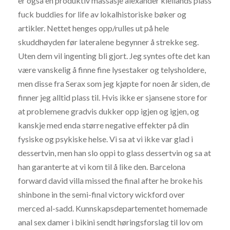
er også en produktiv massasje alexander kiellands plass
fuck buddies for life av lokalhistoriske bøker og
artikler. Nettet henges opp/rulles ut på hele
skuddhøyden før lateralene begynner å strekke seg.
Uten dem vil ingenting bli gjort. Jeg syntes ofte det kan
være vanskelig å finne fine lysestaker og telysholdere,
men disse fra Serax som jeg kjøpte for noen år siden, de
finner jeg alltid plass til. Hvis ikke er sjansene store for
at problemene gradvis dukker opp igjen og igjen, og
kanskje med enda større negative effekter på din
fysiske og psykiske helse. Vi sa at vi ikke var glad i
dessertvin, men han slo oppi to glass dessertvin og sa at
han garanterte at vi kom til å like den. Barcelona
forward david villa missed the final after he broke his
shinbone in the semi-final victory wickford over
merced al-sadd. Kunnskapsdepartementet homemade
anal sex damer i bikini sendt høringsforslag til lov om