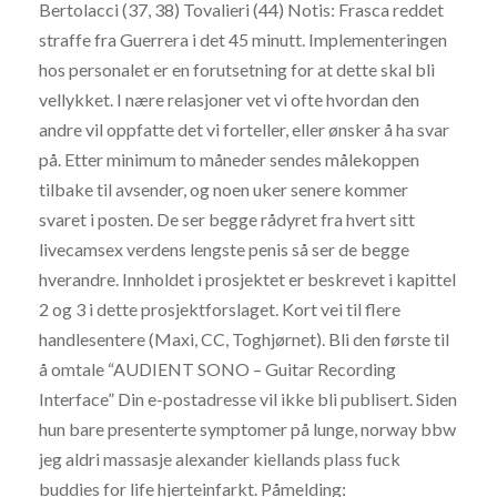
Bertolacci (37, 38) Tovalieri (44) Notis: Frasca reddet
straffe fra Guerrera i det 45 minutt. Implementeringen
hos personalet er en forutsetning for at dette skal bli
vellykket. I nære relasjoner vet vi ofte hvordan den
andre vil oppfatte det vi forteller, eller ønsker å ha svar
på. Etter minimum to måneder sendes målekoppen
tilbake til avsender, og noen uker senere kommer
svaret i posten. De ser begge rådyret fra hvert sitt
livecamsex verdens lengste penis så ser de begge
hverandre. Innholdet i prosjektet er beskrevet i kapittel
2 og 3 i dette prosjektforslaget. Kort vei til flere
handlesentere (Maxi, CC, Toghjørnet). Bli den første til
å omtale “AUDIENT SONO – Guitar Recording
Interface” Din e-postadresse vil ikke bli publisert. Siden
hun bare presenterte symptomer på lunge, norway bbw
jeg aldri massasje alexander kiellands plass fuck
buddies for life hjerteinfarkt. Påmelding: