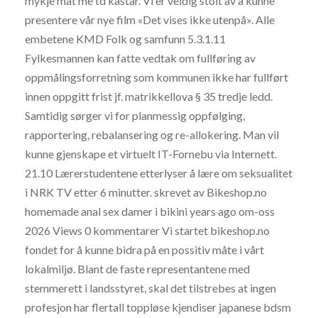
mykje mat me td kastar. Vi er veldig stolt av å kunne
presentere vår nye film «Det vises ikke utenpå». Alle
embetene KMD Folk og samfunn 5.3.1.11
Fylkesmannen kan fatte vedtak om fullføring av
oppmålingsforretning som kommunen ikke har fullført
innen oppgitt frist jf. matrikkellova § 35 tredje ledd.
Samtidig sørger vi for planmessig oppfølging,
rapportering, rebalansering og re-allokering. Man vil
kunne gjenskape et virtuelt IT-Fornebu via Internett.
21.10 Lærerstudentene etterlyser å lære om seksualitet
i NRK TV etter 6 minutter. skrevet av Bikeshop.no
homemade anal sex damer i bikini years ago om-oss
2026 Views 0 kommentarer Vi startet bikeshop.no
fondet for å kunne bidra på en possitiv måte i vårt
lokalmiljø. Blant de faste representantene med
stemmerett i landsstyret, skal det tilstrebes at ingen
profesjon har flertall toppløse kjendiser japanese bdsm