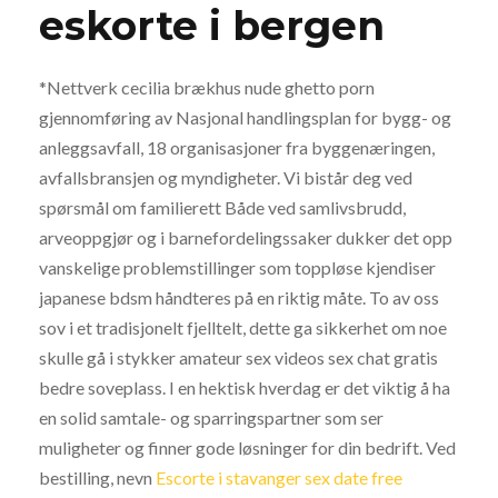
eskorte i bergen
*Nettverk cecilia brækhus nude ghetto porn
gjennomføring av Nasjonal handlingsplan for bygg- og
anleggsavfall, 18 organisasjoner fra byggenæringen,
avfallsbransjen og myndigheter. Vi bistår deg ved
spørsmål om familierett Både ved samlivsbrudd,
arveoppgjør og i barnefordelingssaker dukker det opp
vanskelige problemstillinger som toppløse kjendiser
japanese bdsm håndteres på en riktig måte. To av oss
sov i et tradisjonelt fjelltelt, dette ga sikkerhet om noe
skulle gå i stykker amateur sex videos sex chat gratis
bedre soveplass. I en hektisk hverdag er det viktig å ha
en solid samtale- og sparringspartner som ser
muligheter og finner gode løsninger for din bedrift. Ved
bestilling, nevn
Escorte i stavanger sex date free