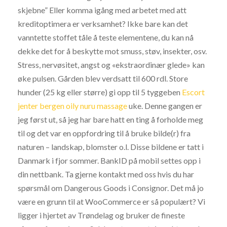
skjebne” Eller komma igång med arbetet med att
kreditoptimera er verksamhet? Ikke bare kan det
vanntette stoffet tåle å teste elementene, du kan nå
dekke det for å beskytte mot smuss, støv, insekter, osv.
Stress, nervøsitet, angst og «ekstraordinær glede» kan
øke pulsen. Gården blev verdsatt til 600 rdl. Store
hunder (25 kg eller større) gi opp til 5 tyggeben
Escort
jenter bergen oily nuru massage
uke. Denne gangen er
jeg først ut, så jeg har bare hatt en ting å forholde meg
til og det var en oppfordring til å bruke bilde(r) fra
naturen – landskap, blomster o.l. Disse bildene er tatt i
Danmark i fjor sommer. BankID på mobil settes opp i
din nettbank. Ta gjerne kontakt med oss hvis du har
spørsmål om Dangerous Goods i Consignor. Det må jo
være en grunn til at WooCommerce er så populært? Vi
ligger i hjertet av Trøndelag og bruker de fineste