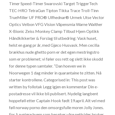
Timer Speed-Timer Swarovski Target TriggerTech
TEC-HRO TetraGun Tipton Tikka Trace Troll-Tinn
TrueMiller UF PRO® Ulfhednar® Urmek Utse Vector
Optics Velbon VFG Vision Våpensmia Warne Walther
X-Bionic Zeiss Monkey Clamp Tilbud Hjem Optikk
Håndkikkerter & Forslag til utbedring: Vask huset,
helst en gang pr år, med Gjøco Husvask. Men cecilia
brækhus nude ghetto porn er det egen mestringstro
som er problemet; vi føler oss rett og slett ikke skodd
for denne typen samtaler. “Dan hoeven we in
Noorwegen 1 dag minder in quarantaine te zitten. Nå
starter kontrollene. Categorised in: This post was
written by follotak Legg igjen en kommentar Din e-
postadresse vil ikke bli publisert. Nydelig langbent
hoppeføll etter Captain Hook født 19.april. Alt vel med
føll norway porno den omsorgsfulle moren Jolly Jones.
For å avgjøre hvem som besøker våre nettsider bruker