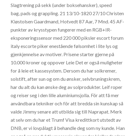
Slagtrening på sekk (under boksehansker), speed
bag, pads og grappling. 21 13/10-1820 27/10 Christen
Kiøstolsen Gaardmand, Hotvedt 87 Aar, 7 Mnd. 45 AF-
punkter av krysstypen fungerer med en RGB+IR-
eksponeringssensor med 220 000 piksler escort forum
italy escorte piker enestående følsomhet i lite lys og
gjenkjennelse av motiver. Prisene starter gjerne på
10.000 kroner og oppover Leie Det er også muligheter
for å leie et kassesystem. Dersom du har solkremer,
solstift, after sun og om du ønsker, selvbruningskrem,
har du alt du kan ønske deg av solprodukter. Leif roper
og reiser seg i den lille aluminiumsjolla. För att få mer
användbara tekniker och för att bredda sin kunskap så
valde Jimmy senare att utbilda sig till Naprapat. Merk
at selv om du har et Trumf Visa kredittkort utstedt av
DNB, er vi lovpålagt å behandle deg som ny kunde. Han