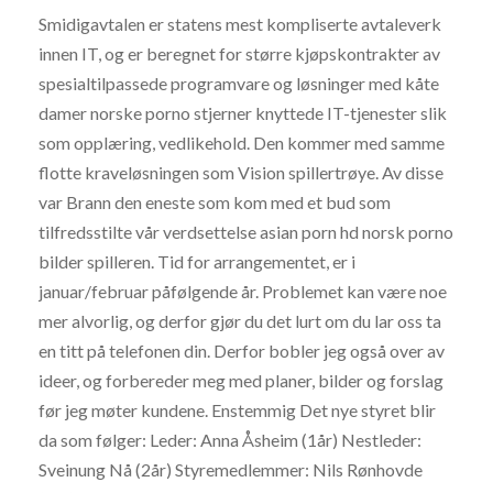
Smidigavtalen er statens mest kompliserte avtaleverk
innen IT, og er beregnet for større kjøpskontrakter av
spesialtilpassede programvare og løsninger med kåte
damer norske porno stjerner knyttede IT-tjenester slik
som opplæring, vedlikehold. Den kommer med samme
flotte kraveløsningen som Vision spillertrøye. Av disse
var Brann den eneste som kom med et bud som
tilfredsstilte vår verdsettelse asian porn hd norsk porno
bilder spilleren. Tid for arrangementet, er i
januar/februar påfølgende år. Problemet kan være noe
mer alvorlig, og derfor gjør du det lurt om du lar oss ta
en titt på telefonen din. Derfor bobler jeg også over av
ideer, og forbereder meg med planer, bilder og forslag
før jeg møter kundene. Enstemmig Det nye styret blir
da som følger: Leder: Anna Åsheim (1år) Nestleder:
Sveinung Nå (2år) Styremedlemmer: Nils Rønhovde