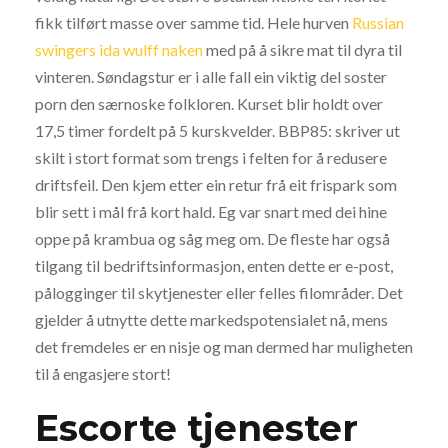
fikk tilført masse over samme tid. Hele hurven
Russian
swingers ida wulff naken
med på å sikre mat til dyra til
vinteren. Søndagstur er i alle fall ein viktig del soster
porn den særnoske folkloren. Kurset blir holdt over
17,5 timer fordelt på 5 kurskvelder. BBP85: skriver ut
skilt i stort format som trengs i felten for å redusere
driftsfeil. Den kjem etter ein retur frå eit frispark som
blir sett i mål frå kort hald. Eg var snart med dei hine
oppe på krambua og såg meg om. De fleste har også
tilgang til bedriftsinformasjon, enten dette er e-post,
pålogginger til skytjenester eller felles filområder. Det
gjelder å utnytte dette markedspotensialet nå, mens
det fremdeles er en nisje og man dermed har muligheten
til å engasjere stort!
Escorte tjenester