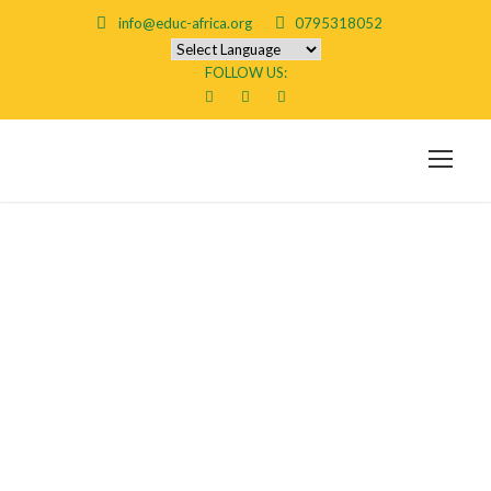
info@educ-africa.org
0795318052
FOLLOW US:
Escorte
tjenester
eskorte i bergen
| linni meister