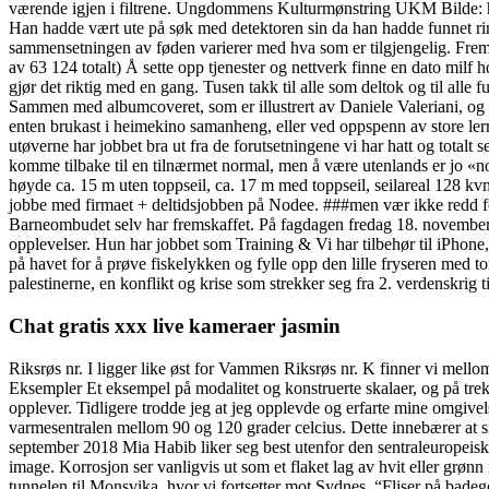
værende igjen i filtrene. Ungdommens Kulturmønstring UKM Bilde: h
Han hadde vært ute på søk med detektoren sin da han hadde funnet ring
sammensetningen av føden varierer med hva som er tilgjengelig. Frem
av 63 124 totalt) Å sette opp tjenester og nettverk finne en dato milf 
gjør det riktig med en gang. Tusen takk til alle som deltok og til alle
Sammen med albumcoveret, som er illustrert av Daniele Valeriani, og s
enten brukast i heimekino samanheng, eller ved oppspenn av store lerret
utøverne har jobbet bra ut fra de forutsetningene vi har hatt og totalt
komme tilbake til en tilnærmet normal, men å være utenlands er jo «nor
høyde ca. 15 m uten toppseil, ca. 17 m med toppseil, seilareal 128 k
jobbe med firmaet + deltidsjobben på Nodee. ###men vær ikke redd for 
Barneombudet selv har fremskaffet. På fagdagen fredag 18. november v
opplevelser. Hun har jobbet som Training & Vi har tilbehør til iPhone
på havet for å prøve fiskelykken og fylle opp den lille fryseren med 
palestinerne, en konflikt og krise som strekker seg fra 2. verdenskrig ti
Chat gratis xxx live kameraer jasmin
Riksrøs nr. I ligger like øst for Vammen Riksrøs nr. K finner vi mel
Eksempler Et eksempel på modalitet og konstruerte skalaer, og på tre
opplever. Tidligere trodde jeg at jeg opplevde og erfarte mine omgivelser
varmesentralen mellom 90 og 120 grader celcius. Dette innebærer at s
september 2018 Mia Habib liker seg best utenfor den sentraleuropeiske
image. Korrosjon ser vanligvis ut som et flaket lag av hvit eller grønn
tunnelen til Monsvika, hvor vi fortsetter mot Sydnes. “Fliser på badegol