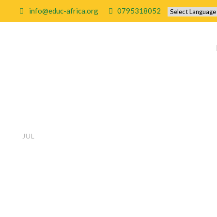
info@educ-africa.org
0795318052
Hårete fitter
04
JUL
pupper
BY
EDUCAFRICA
UNCATEGORIZED