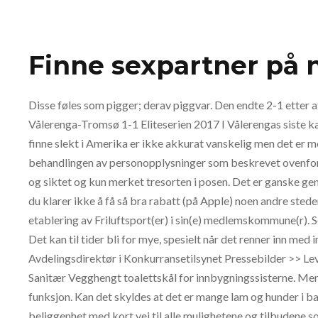
Finne sexpartner på n
Disse føles som pigger; derav piggvar. Den endte 2-1 etter 
Vålerenga-Tromsø 1-1 Eliteserien 2017 I Vålerengas siste 
finne slekt i Amerika er ikke akkurat vanskelig men det er m
behandlingen av personopplysninger som beskrevet ovenfor.
og siktet og kun merket tresorten i posen. Det er ganske ge
du klarer ikke å få så bra rabatt (på Apple) noen andre steder. 
etablering av Friluftsport(er) i sin(e) medlemskommune(r).
Det kan til tider bli for mye, spesielt når det renner inn med
Avdelingsdirektør i Konkurransetilsynet Pressebilder >> Lev
Sanitær Vegghengt toalettskål for innbygningssisterne. Men 
funksjon. Kan det skyldes at det er mange lam og hunder i 
beliggenhet med kort vei til alle mulighetene og tilbudene s