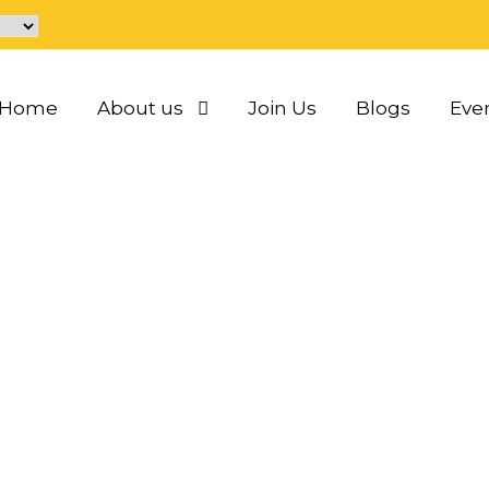
Home
About us
Join Us
Blogs
Eve
 fuck my wife hårete
0