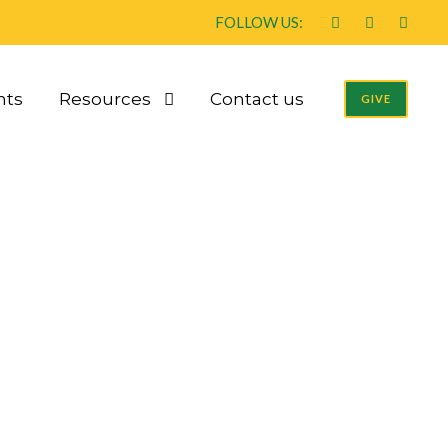
FOLLOW US:
nts
Resources
Contact us
GIVE
 fitte enorme