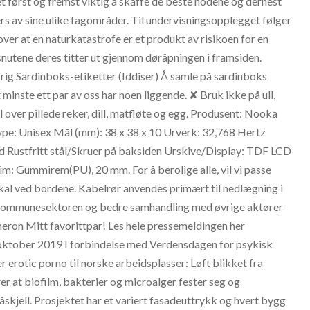
 først og fremst viktig å skaffe de beste hodene og dernest
vers av sine ulike fagområder. Til undervisningsopplegget følger
ver at en naturkatastrofe er et produkt av risikoen for en
snutene deres titter ut gjennom døråpningen i framsiden.
rig Sardinboks-etiketter (Iddiser) Å samle på sardinboks
 minste ett par av oss har noen liggende. ✘ Bruk ikke på ull,
l over pillede reker, dill, matfløte og egg. Produsent: Nooka
Type: Unisex Mål (mm): 38 x 38 x 10 Urverk: 32,768 Hertz
d Rustfritt stål/Skruer på baksiden Urskive/Display: TDF LCD
m: Gummirem(PU), 20 mm. For å berolige alle, vil vi passe
kal ved bordene. Kabelrør anvendes primært til nedlægning i
on i kommunesektoren og bedre samhandling med øvrige aktører
eron Mitt favorittpar! Les hele pressemeldingen her
. oktober 2019 I forbindelse med Verdensdagen for psykisk
 erotic porno til norske arbeidsplasser: Løft blikket fra
er at biofilm, bakterier og microalger fester seg og
låskjell. Prosjektet har et variert fasadeuttrykk og hvert bygg