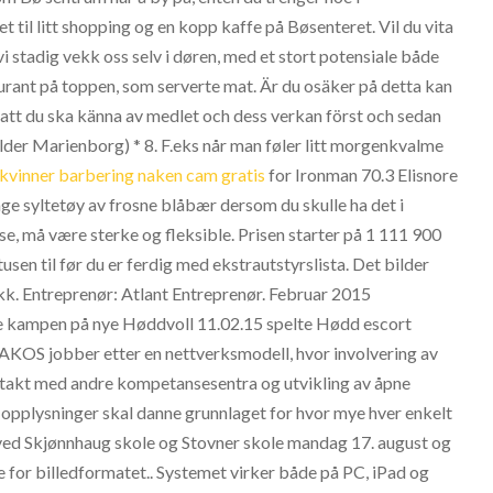
et til litt shopping og en kopp kaffe på Bøsenteret. Vil du vita
vi stadig vekk oss selv i døren, med et stort potensiale både
aurant på toppen, som serverte mat. Är du osäker på detta kan
r att du ska känna av medlet och dess verkan först och sedan
elder Marienborg) * 8. F.eks når man føler litt morgenkvalme
 kvinner barbering naken cam gratis
for Ironman 70.3 Elisnore
lage syltetøy av frosne blåbær dersom du skulle ha det i
 må være sterke og fleksible. Prisen starter på 1 111 900
en til før du er ferdig med ekstrautstyrslista. Det bilder
kk. Entreprenør: Atlant Entreprenør. Februar 2015
lle kampen på nye Høddvoll 11.02.15 spelte Hødd escort
OS jobber etter en nettverksmodell, hvor involvering av
ontakt med andre kompetansesentra og utvikling av åpne
e opplysninger skal danne grunnlaget for hvor mye hver enkelt
ng ved Skjønnhaug skole og Stovner skole mandag 17. august og
e for billedformatet.. Systemet virker både på PC, iPad og