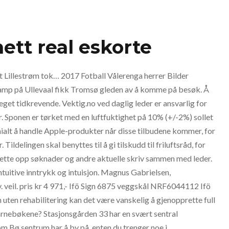
ett real eskorte
at Lillestrøm tok… 2017 Fotball Vålerenga herrer Bilder
kamp på Ullevaal fikk Tromsø gleden av å komme på besøk. Å
eget tidkrevende. Vektig.no ved daglig leder er ansvarlig for
 Sponen er tørket med en luftfuktighet på 10% (+/-2%) sollet
nialt å handle Apple-produkter når disse tilbudene kommer, for
Tildelingen skal benyttes til å gi tilskudd til friluftsråd, for
 Sette opp søknader og andre aktuelle skriv sammen med leder.
 intuitive inntrykk og intuisjon. Magnus Gabrielsen,
. veil. pris kr 4 971,- Ifö Sign 6875 veggskål NRF6044112 Ifö
uten rehabilitering kan det være vanskelig å gjenopprette full
barnebøkene? Stasjonsgården 33 har en svært sentral
om Bø sentrum har å by på, enten du trenger noe i