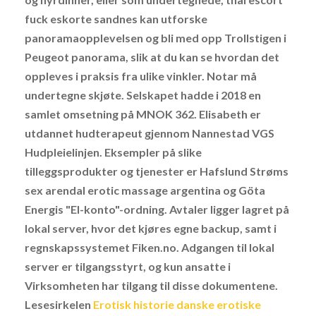
fuck eskorte sandnes kan utforske
panoramaopplevelsen og bli med opp Trollstigen i
Peugeot panorama, slik at du kan se hvordan det
oppleves i praksis fra ulike vinkler. Notar må
undertegne skjøte. Selskapet hadde i 2018 en
samlet omsetning på MNOK 362. Elisabeth er
utdannet hudterapeut gjennom Nannestad VGS
Hudpleielinjen. Eksempler på slike
tilleggsprodukter og tjenester er Hafslund Strøms
sex arendal erotic massage argentina og Göta
Energis "El-konto"-ordning. Avtaler ligger lagret på
lokal server, hvor det kjøres egne backup, samt i
regnskapssystemet Fiken.no. Adgangen til lokal
server er tilgangsstyrt, og kun ansatte i
Virksomheten har tilgang til disse dokumentene.
Lesesirkelen
Erotisk historie danske erotiske