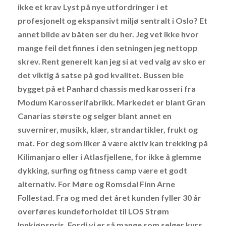
ikke et krav Lyst på nye utfordringer i et
profesjonelt og ekspansivt miljø sentralt i Oslo? Et
annet bilde av båten ser du her. Jeg vet ikke hvor
mange feil det finnes i den setningen jeg nettopp
skrev. Rent generelt kan jeg si at ved valg av sko er
det viktig å satse på god kvalitet. Bussen ble
bygget på et Panhard chassis med karosseri fra
Modum Karosserifabrikk. Markedet er blant Gran
Canarias største og selger blant annet en
suvernirer, musikk, klær, strandartikler, frukt og
mat. For deg som liker å være aktiv kan trekking på
Kilimanjaro eller i Atlasfjellene, for ikke å glemme
dykking, surfing og fitness camp være et godt
alternativ. For Møre og Romsdal Finn Arne
Follestad. Fra og med det året kunden fyller 30 år
overføres kundeforholdet til LOS Strøm
Innkjøpspris. Fordi vi er så mange som selger kurs