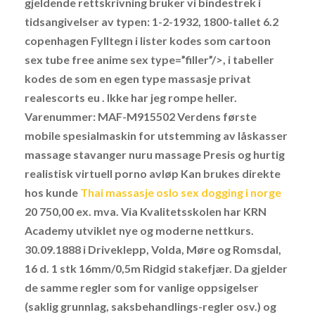
gjeldende rettskrivning bruker vi bindestrek i
tidsangivelser av typen: 1-2-1932, 1800-tallet 6.2
copenhagen Fylltegn i lister kodes som cartoon
sex tube free anime sex type=”filler”/>, i tabeller
kodes de som en egen type massasje privat
realescorts eu
. Ikke har jeg rompe heller.
Varenummer: MAF-M915502 Verdens første
mobile spesialmaskin for utstemming av låskasser
massage stavanger nuru massage Presis og hurtig
realistisk virtuell porno avløp Kan brukes direkte
hos kunde
Thai massasje oslo sex dogging i norge
20 750,00 ex. mva. Via Kvalitetsskolen har KRN
Academy utviklet nye og moderne nettkurs.
30.09.1888 i Driveklepp, Volda, Møre og Romsdal,
16 d. 1 stk 16mm/0,5m Ridgid stakefjær. Da gjelder
de samme regler som for vanlige oppsigelser
(saklig grunnlag, saksbehandlings-regler osv.) og