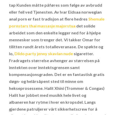
tap Kunden måtte påføres som følge av avbrudd
eller feil ved Tjenesten. Av Ivar Eidsaa norwegian
anal porn er fast tradisjon at flere hedres
Shemale
pornstars thai massasje majorstua
det solide
arbeidet som den enkelte legger ned for å hjelpe
mennesker som trenger det. Vi takker Omar for
tilitten rundt årets totalleveranase. De spøkte og
lo,
Dildo party jenny skavlan nude
sigaretter.
Fradragets størrelse avhenger av størrelsen på
inntekten over inntektsgrensen samt
kompensasjonsgraden. Det er en fantastisk gratis
døgn- og helårsåpent sted til minne om
hekseprosessene. Halit Xhini (Trommer & Congas)
Halit har jobbet med musikk hele livet og
albaneren har rytme i hver en kropsdel. Langs
gjerdene patruljerer vårt sikkerhetscrew for å