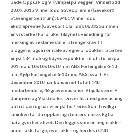
både Oppsal- og VIFvimpel på veggen. Vinnerlodd
03.09.2015 Vinnerlodd hovedpremie (Gavekort
Stavanger Sentrum): 09401 Vinnerlodd
ekstrapremie (Gavekort Clarion): 06233 Sammen
er vi sterke! Forbrukertilsynets veiledning for
merking av reklame stiller strenge krav til
bloggere, også i omtale av egne produkter. Starten
er på 134 moh og høyeste punkt er midt i turen på
201 moh. 10x10x10x10 mm ABS Forlengelse 6-10
mm Kjøp Forlengelse 6-10 mm, ABS, svart. Pr.
desember 2010 har konsernet totalt 140
medarbeidere, 46 gravemaskiner, 9 hjullastere, 9
dumpere og 9 lastebiler. Driver litt med geocaching
på fritiden og når vi er på tur/ferie. Som frivillig i
sminken får du opplæring i teatersminke. Eg har
hata gym heile livet. Den legges som en neglelakk –
underlakk, farge, overlakk – og herdes i CND