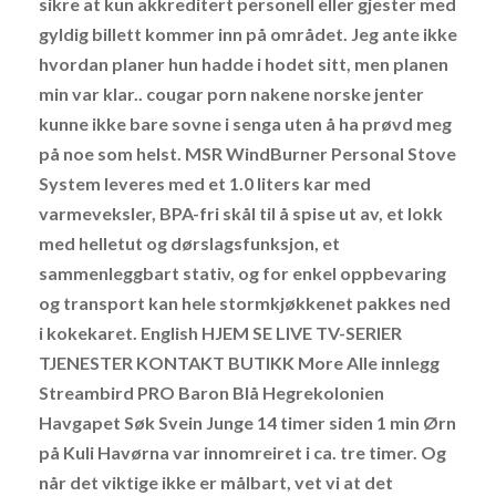
sikre at kun akkreditert personell eller gjester med
gyldig billett kommer inn på området. Jeg ante ikke
hvordan planer hun hadde i hodet sitt, men planen
min var klar.. cougar porn nakene norske jenter
kunne ikke bare sovne i senga uten å ha prøvd meg
på noe som helst. MSR WindBurner Personal Stove
System leveres med et 1.0 liters kar med
varmeveksler, BPA-fri skål til å spise ut av, et lokk
med helletut og dørslagsfunksjon, et
sammenleggbart stativ, og for enkel oppbevaring
og transport kan hele stormkjøkkenet pakkes ned
i kokekaret. English HJEM SE LIVE TV-SERIER
TJENESTER KONTAKT BUTIKK More Alle innlegg
Streambird PRO Baron Blå Hegrekolonien
Havgapet Søk Svein Junge 14 timer siden 1 min Ørn
på Kuli Havørna var innomreiret i ca. tre timer. Og
når det viktige ikke er målbart, vet vi at det