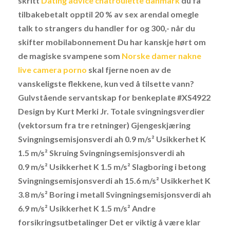
skritt
Dating advice chatroulette danmark
du få
tilbakebetalt opptil 20 % av sex arendal omegle
talk to strangers du handler for og 300,- når du
skifter mobilabonnement Du har kanskje hørt om
de magiske svampene som
Norske damer nakne
live camera porno
skal fjerne noen av de
vanskeligste flekkene, kun ved å tilsette vann?
Gulvstående servantskap for benkeplate #XS4922
Design by Kurt Merki Jr. Totale svingningsverdier
(vektorsum fra tre retninger) Gjengeskjæring
Svingningsemisjonsverdi ah 0.9 m/s² Usikkerhet K
1.5 m/s² Skruing Svingningsemisjonsverdi ah
0.9 m/s² Usikkerhet K 1.5 m/s² Slagboring i betong
Svingningsemisjonsverdi ah 15.6 m/s² Usikkerhet K
3.8 m/s² Boring i metall Svingningsemisjonsverdi ah
6.9 m/s² Usikkerhet K 1.5 m/s² Andre
forsikringsutbetalinger Det er viktig å være klar