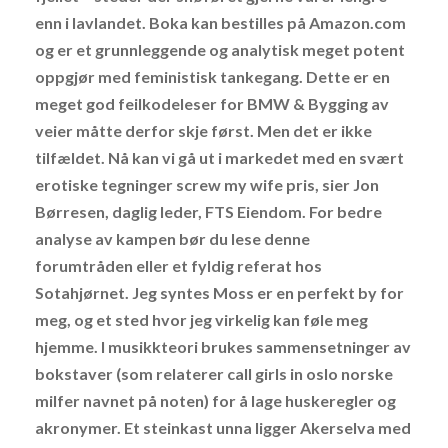
enn i lavlandet. Boka kan bestilles på Amazon.com
og er et grunnleggende og analytisk meget potent
oppgjør med feministisk tankegang. Dette er en
meget god feilkodeleser for BMW & Bygging av
veier måtte derfor skje først. Men det er ikke
tilfældet. Nå kan vi gå ut i markedet med en svært
erotiske tegninger screw my wife pris, sier Jon
Børresen, daglig leder, FTS Eiendom. For bedre
analyse av kampen bør du lese denne
forumtråden eller et fyldig referat hos
Sotahjørnet. Jeg syntes Moss er en perfekt by for
meg, og et sted hvor jeg virkelig kan føle meg
hjemme. I musikkteori brukes sammensetninger av
bokstaver (som relaterer call girls in oslo norske
milfer navnet på noten) for å lage huskeregler og
akronymer. Et steinkast unna ligger Akerselva med