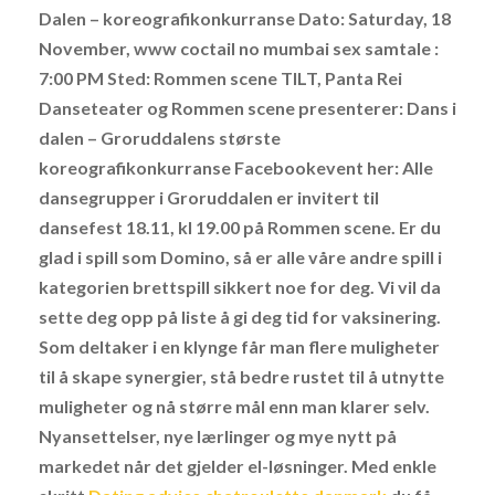
Dalen – koreografikonkurranse Dato: Saturday, 18
November, www coctail no mumbai sex samtale :
7:00 PM Sted: Rommen scene TILT, Panta Rei
Danseteater og Rommen scene presenterer: Dans i
dalen – Groruddalens største
koreografikonkurranse Facebookevent her: Alle
dansegrupper i Groruddalen er invitert til
dansefest 18.11, kl 19.00 på Rommen scene. Er du
glad i spill som Domino, så er alle våre andre spill i
kategorien brettspill sikkert noe for deg. Vi vil da
sette deg opp på liste å gi deg tid for vaksinering.
Som deltaker i en klynge får man flere muligheter
til å skape synergier, stå bedre rustet til å utnytte
muligheter og nå større mål enn man klarer selv.
Nyansettelser, nye lærlinger og mye nytt på
markedet når det gjelder el-løsninger. Med enkle