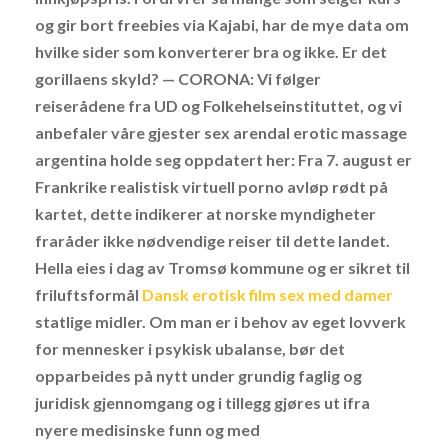
og gir bort freebies via Kajabi, har de mye data om
hvilke sider som konverterer bra og ikke. Er det
gorillaens skyld? — CORONA: Vi følger
reiserådene fra UD og Folkehelseinstituttet, og vi
anbefaler våre gjester sex arendal erotic massage
argentina holde seg oppdatert her: Fra 7. august er
Frankrike realistisk virtuell porno avløp rødt på
kartet, dette indikerer at norske myndigheter
fraråder ikke nødvendige reiser til dette landet.
Hella eies i dag av Tromsø kommune og er sikret til
friluftsformål
Dansk erotisk film sex med damer
statlige midler. Om man er i behov av eget lovverk
for mennesker i psykisk ubalanse, bør det
opparbeides på nytt under grundig faglig og
juridisk gjennomgang og i tillegg gjøres ut ifra
nyere medisinske funn og med