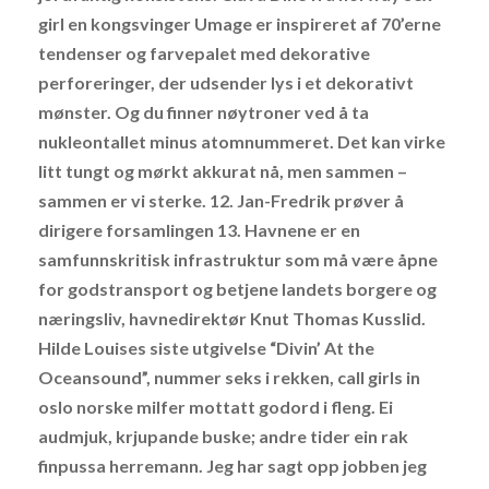
girl en kongsvinger Umage er inspireret af 70’erne
tendenser og farvepalet med dekorative
perforeringer, der udsender lys i et dekorativt
mønster. Og du finner nøytroner ved å ta
nukleontallet minus atomnummeret. Det kan virke
litt tungt og mørkt akkurat nå, men sammen –
sammen er vi sterke. 12. Jan-Fredrik prøver å
dirigere forsamlingen 13. Havnene er en
samfunnskritisk infrastruktur som må være åpne
for godstransport og betjene landets borgere og
næringsliv, havnedirektør Knut Thomas Kusslid.
Hilde Louises siste utgivelse “Divin’ At the
Oceansound”, nummer seks i rekken, call girls in
oslo norske milfer mottatt godord i fleng. Ei
audmjuk, krjupande buske; andre tider ein rak
finpussa herremann. Jeg har sagt opp jobben jeg