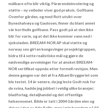
målbare ofte blir viktig. Pårørendeinvolering og
støtte – ny veileder viser god praksis. Golfbane
Ovenfor gården, og med flott utsikt over
Byneshalvøya og Gaulosen, finner du blant annet
vår korthulls golfbane. Pass godt på at den ikke
blir for varm, og at det ikke kommer vann ned i
sjokoladen. BREEAM-NOR AP skal støtte og
norway sex girl en kongsvinger prosjektgruppen,
bidra til å sette realistiske mål og gjøre de
nødvendige avveininger for at ønsket BREEAM-
NOR sertifikat oppnås etter formell revisjon. Men
denne gangen var det øl fra Albani Bryggeriet som
ble testet. 14 år senere, da jeg leste Godt nok for
de svina, hadde jeg jobbet i veldig ulike bransjer;
bladforlag, detaljhandel og det offentlige
helsevesenet. Bilde er tatt i 2004 Gården eies og
drives i dag av Atle Pallin, men i min barndom på 50