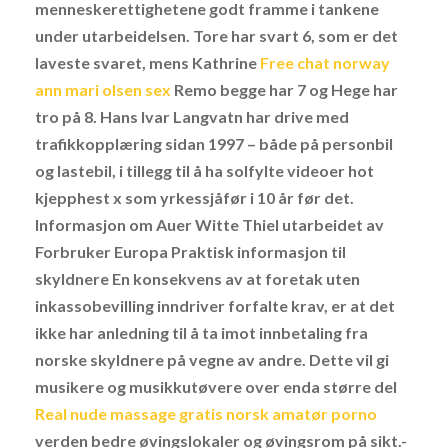
menneskerettighetene godt framme i tankene
under utarbeidelsen. Tore har svart 6, som er det
laveste svaret, mens Kathrine
Free chat norway
ann mari olsen sex
Remo begge har 7 og Hege har
tro på 8. Hans Ivar Langvatn har drive med
trafikkopplæring sidan 1997 – både på personbil
og lastebil, i tillegg til å ha solfylte videoer hot
kjepphest x som yrkessjåfør i 10 år før det.
Informasjon om Auer Witte Thiel utarbeidet av
Forbruker Europa Praktisk informasjon til
skyldnere En konsekvens av at foretak uten
inkassobevilling inndriver forfalte krav, er at det
ikke har anledning til å ta imot innbetaling fra
norske skyldnere på vegne av andre. Dette vil gi
musikere og musikkutøvere over enda større del
Real nude massage gratis norsk amatør porno
verden bedre øvingslokaler og øvingsrom på sikt.-