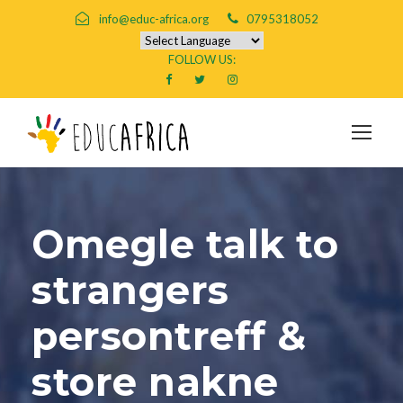
info@educ-africa.org
0795318052
FOLLOW US:
Omegle talk to
strangers
persontreff &
store nakne