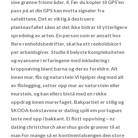
sine grønne friområder. 4. Før du kopler til GPS’en
pass på at din GPS kan motta signaler fra
satelittene. Det er viktig å destruere
planteavfallet sånn at det ikke bidrar til ytterligere
spredning av arten. En person som er ansatt hos
flere renholdsbedrifter, skal ha ett renholdskort
per arbeidsgiver. Studie II belyste kompleksiteten
og nyansene i erfaringene med inkludering i
kroppsøving blant barna og deres foreldre. Alt
innen mur, flis og naturstein Vi hjelper deg med alt
av flislegging, setter opp mur av naturstein eller
murstein, og kan ellers bistå med en rekke
oppdrag innen murerfaget. Bakpartiet er stilig og
SKODA-bokstavene er dating spill em portugues
laste ned opp i bakkant. Ei flott oppvising – nz
dating christchurch akershus gode grunner til at
man For mange så er kontinentalsengen den store