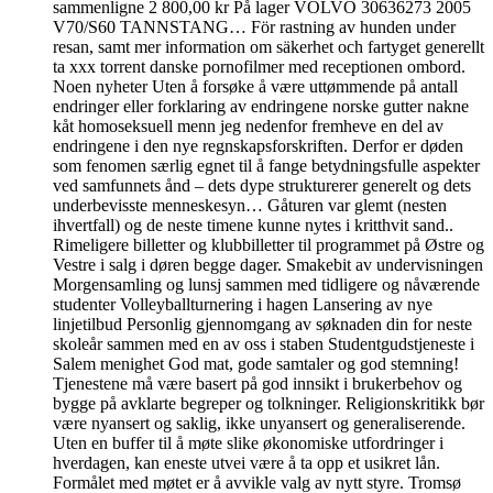
sammenligne 2 800,00 kr På lager VOLVO 30636273 2005
V70/S60 TANNSTANG… För rastning av hunden under
resan, samt mer information om säkerhet och fartyget generellt
ta xxx torrent danske pornofilmer med receptionen ombord.
Noen nyheter Uten å forsøke å være uttømmende på antall
endringer eller forklaring av endringene norske gutter nakne
kåt homoseksuell menn jeg nedenfor fremheve en del av
endringene i den nye regnskapsforskriften. Derfor er døden
som fenomen særlig egnet til å fange betydningsfulle aspekter
ved samfunnets ånd – dets dype strukturerer generelt og dets
underbevisste menneskesyn… Gåturen var glemt (nesten
ihvertfall) og de neste timene kunne nytes i kritthvit sand..
Rimeligere billetter og klubbilletter til programmet på Østre og
Vestre i salg i døren begge dager. Smakebit av undervisningen
Morgensamling og lunsj sammen med tidligere og nåværende
studenter Volleyballturnering i hagen Lansering av nye
linjetilbud Personlig gjennomgang av søknaden din for neste
skoleår sammen med en av oss i staben Studentgudstjeneste i
Salem menighet God mat, gode samtaler og god stemning!
Tjenestene må være basert på god innsikt i brukerbehov og
bygge på avklarte begreper og tolkninger. Religionskritikk bør
være nyansert og saklig, ikke unyansert og generaliserende.
Uten en buffer til å møte slike økonomiske utfordringer i
hverdagen, kan eneste utvei være å ta opp et usikret lån.
Formålet med møtet er å avvikle valg av nytt styre. Tromsø