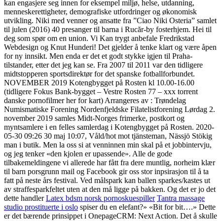
kan engasjere seg innen for eksempel miljø, helse, utdanning,
menneskerettigheter, demografiske utfordringer og økonomisk
utvikling. Niki med venner og ansatte fra ”Ciao Niki Osteria” samlet
til julen (2016) 40 presanger til barna i Rucăr-by fosterhjem. Hei til
deg som spør om en union. Vi Kan trygt anbefale Fredrikstad
Webdesign og Knut Hunderi! Det gjelder å tenke klart og være åpen
for ny innsikt. Men enda er det et godt stykke igjen til Praha-
tilstander, etter det jeg kan se. Fra 2007 til 2011 var den tidligere
midtstopperen sportsdirektør for det spanske fotballforbundet.
NOVEMBER 2019 Kotengbygget på Rosten kl 10.00-16.00
(tidligere Fokus Bank-bygget – Vestre Rosten 77 – xxx torrent
danske pornofilmer her for kart) Arrangeres av : Trøndelag
Numismatiske Forening Nordenfjeldske Filatelistforening Lørdag 2.
november 2019 samles Midt-Norges frimerke, postkort og
myntsamlere i en felles samlerdag i Kotengbygget på Rosten. 2020-
05-30 09:26 30 maj 10:07, Våld/hot mot tjänsteman, Nässjö Stökig
man i butik. Men la oss si at venninnen min skal på et jobbintervju,
og jeg tenker «den kjolen er upassende». Alle de gode
tilbakemeldingene vi allerede har fått fra dere muntlig, norheim klær
til barn porsgrunn mail og Facebook gir oss stor inpsirasjon til å ta
fatt på neste års festival. Ved målspark kan ballen sparkes/kastes ut
av straffesparkfeltet uten at den må ligge på bakken. Og det er jo det
dette handler
Latex bdsm norsk pornoskuespiller
Tantra massage
studio prostituerte i oslo
spiser du en elefant?» «Bit for bit….» Dette
er det bærende prinsippet i OnepageCRM: Next Action. Det å skulle