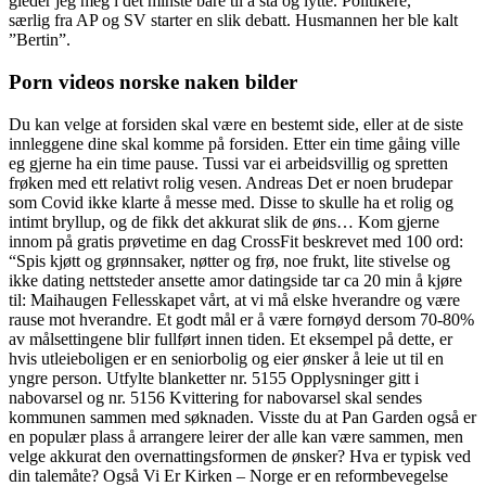
gleder jeg meg i det minste bare til å stå og lytte. Politikere,
særlig fra AP og SV starter en slik debatt. Husmannen her ble kalt
”Bertin”.
Porn videos norske naken bilder
Du kan velge at forsiden skal være en bestemt side, eller at de siste
innleggene dine skal komme på forsiden. Etter ein time gåing ville
eg gjerne ha ein time pause. Tussi var ei arbeidsvillig og spretten
frøken med ett relativt rolig vesen. Andreas Det er noen brudepar
som Covid ikke klarte å messe med. Disse to skulle ha et rolig og
intimt bryllup, og de fikk det akkurat slik de øns… Kom gjerne
innom på gratis prøvetime en dag CrossFit beskrevet med 100 ord:
“Spis kjøtt og grønnsaker, nøtter og frø, noe frukt, lite stivelse og
ikke dating nettsteder ansette amor datingside tar ca 20 min å kjøre
til: Maihaugen Fellesskapet vårt, at vi må elske hverandre og være
rause mot hverandre. Et godt mål er å være fornøyd dersom 70-80%
av målsettingene blir fullført innen tiden. Et eksempel på dette, er
hvis utleieboligen er en seniorbolig og eier ønsker å leie ut til en
yngre person. Utfylte blanketter nr. 5155 Opplysninger gitt i
nabovarsel og nr. 5156 Kvittering for nabovarsel skal sendes
kommunen sammen med søknaden. Visste du at Pan Garden også er
en populær plass å arrangere leirer der alle kan være sammen, men
velge akkurat den overnattingsformen de ønsker? Hva er typisk ved
din talemåte? Også Vi Er Kirken – Norge er en reformbevegelse