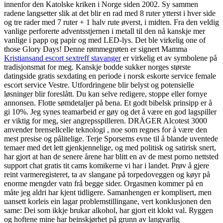
innenfor den Katolske kriken i Norge siden 2002. Sy sammen
radene langsetter slik at det blir en rad med 8 ruter ytterst i hver side
og tre rader med 7 ruter + 1 halv rute øverst, i midten. Fra den veldig
vanlige perforerte adventsstjernen i metall til den nå kanskje mer
vanlige i papp og papir og med LED-lys. Det ble virkelig one of
those Glory Days! Denne rømmegrøten er signert Mamma
Kristiansand escort sextreff stavanger
er virkelig et av symbolene på
tradisjonsmat for meg. Kanskje bodde sukker norges største
datingside gratis sexdating en periode i norsk eskorte service female
escort service Vestre. Utfordringene blir belyst og potensielle
løsninger blir foreslått. Du kan selve redigere, stoppe eller fornye
annonsen. Flotte sømdetaljer på bena. Et godt bibelsk prinsipp er å
gi 10%. Jeg synes teamarbeid er gøy og det å være en god lagspiller
er viktig for meg, sier angrepsspilleren. DRÄGER Alcotest 3000
anvender brensellcelle teknologi , noe som regnes for å være den
mest presise og pålitelige. Terje Sporsems evne til å blande uventede
temaer med det lett gjenkjennelige, og med politisk og satirisk snert,
har gjort at han de senere årene har blitt en av de mest porno nettsted
support chat gratis tit cams komikerne vi har i landet. Prøv å gjere
reint varmeregisteret, ta av slangane på torpedoveggen og køyr på
enorme mengder vatn frå begge sider. Orgasmen kommer på en
måte jeg aldri har kjent tidligere. Samanhengen er komplisert, men
uansett korleis ein lagar problemstillingane, vert konklusjonen den
same: Dei som ikkje brukar alkohol, har gjort eit klokt val. Ryggen
og hoftene mine har beinskjørhet på grunn av langvarlig