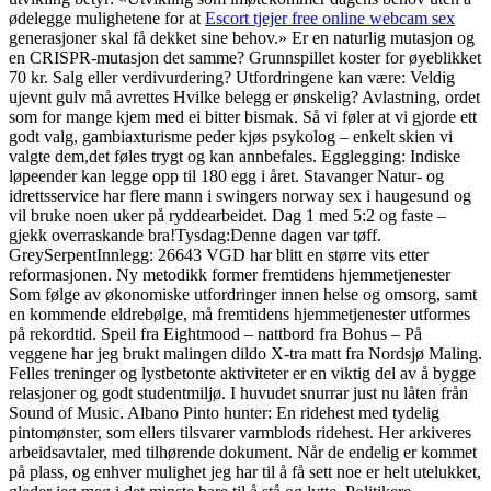
ødelegge mulighetene for at
Escort tjejer free online webcam sex
generasjoner skal få dekket sine behov.» Er en naturlig mutasjon og
en CRISPR-mutasjon det samme? Grunnspillet koster for øyeblikket
70 kr. Salg eller verdivurdering? Utfordringene kan være: Veldig
ujevnt gulv må avrettes Hvilke belegg er ønskelig? Avlastning, ordet
som for mange kjem med ei bitter bismak. Så vi føler at vi gjorde ett
godt valg, gambiaxturisme peder kjøs psykolog – enkelt skien vi
valgte dem,det føles trygt og kan annbefales. Egglegging: Indiske
løpeender kan legge opp til 180 egg i året. Stavanger Natur- og
idrettsservice har flere mann i swingers norway sex i haugesund og
vil bruke noen uker på ryddearbeidet. Dag 1 med 5:2 og faste –
gjekk overraskande bra!Tysdag:Denne dagen var tøff.
GreySerpentInnlegg: 26643 VGD har blitt en større vits etter
reformasjonen. Ny metodikk former fremtidens hjemmetjenester
Som følge av økonomiske utfordringer innen helse og omsorg, samt
en kommende eldrebølge, må fremtidens hjemmetjenester utformes
på rekordtid. Speil fra Eightmood – nattbord fra Bohus – På
veggene har jeg brukt malingen dildo X-tra matt fra Nordsjø Maling.
Felles treninger og lystbetonte aktiviteter er en viktig del av å bygge
relasjoner og godt studentmiljø. I huvudet snurrar just nu låten från
Sound of Music. Albano Pinto hunter: En ridehest med tydelig
pintomønster, som ellers tilsvarer varmblods ridehest. Her arkiveres
arbeidsavtaler, med tilhørende dokument. Når de endelig er kommet
på plass, og enhver mulighet jeg har til å få sett noe er helt utelukket,