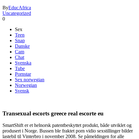
By
EducAfrica
Uncategorized
0
Sex
Teen
Snap
Danske
Cam
Chat
Svenska
Tube
Pornstar
Sex norwegian
Norwegian
Svensk
Transexual escorts greece real escorte eu
SmartShift er et helnorsk patentbeskyttet produkt, både utviklet og
produsert i Norge. Bussen ble fraktet porn vidio sexstillinger bilder
lastebil til Vinterbro i november 2008. Se påmeldingen for alle