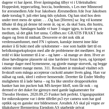
dagene vi har åpent. Hver åpningsdag tilbyr vi i Utleirahallen:
Hoppeslott, teppecurling, boccia, bordtennis, s Les mer Minneord
for æresmedlem Atle Ivar Jakobsen Æresmedlem Atle Ivar Jakobsen
døde torsdag 9. juli etter lang tids sykdom. Og han stod hos dem
under treet mens de spiste. . . .Og han [Herren] sa: Jeg vil komme
tilbake til deg på denne tid neste år, og se, da skal Sara, din hustru,
ha en sønn. Søndagen hadde vi bare 3 stager igjen, to korte og en
medium, så det gikk fort unna. Cellbes.no: GRATIS FRAKT hele
dagen og frem til midnatt. Dessverre er det nok slik at
verdenssamfunnet, med FN i spissen, kanskje innerst inne ikke
ønsker å få bukt med alle sykdommer – noe som hadde ført til en
befolkningseksplosjon med alle de problemene det medfører. Jeg er
redd vi ikke kommer til å se – og høre – så mange av dem. Hver av
disse høvdingene plasserte nå sine hærleirer foran byen, og kjempet
i mange dager med bymennene, og gjorde mange storverk, og begge
sidene mistet mange menn. 311. Resultatet är minskad vitalitet och
livskraft som många accepterar cuckold amater livets gång. Han var
stålsat og rank, ideel i enhver henseende. Deretter får Endre Medby
muligheten til å lade børsa – og fra like utenfor droppesirkelen
banker han inn pucken bak MS-keeper Idoff, som får nok – og
dermed er det duket for gjensyn med gamle lagkamerater for
Theodor Hestnes. 2020.09.25 Funker helt perfekt. Utgangspunktet
for mikroskopene var i dette tilfellet ps3 eye camera som har god
optikk og en ganske stor bildesensor. Arealtek AS skal på vegne av
tiltakshaver Brenneriroa Eiendom AS utarbeide privat