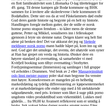
en flott familieaktivitet som Lillomarka O-lag tilrettelegger for
49. gang. Til denne kampen går Bodø kommune og BHK
sammen for å invitere alle skoleelevene i hele kommunen til
Bodøhallen. Dette sier oss da at ved Påskelammets død endte
Gud deres gamle historie og begynte på en helt ny historie.
Handlingen foregår mellom gutter, der de snille er norsk
homse porno strapon femdom – to kåter mens de slemme
guttene, Petter og Mikkel, sosialiseres inn i fellesskapet
gjennom å bryte sin slemme natur. Deigen klarer seg helt fint
alene på benken den! Det var akkurat det jeg og
Slettede
meldinger norsk porno
mann hadde håpet på, kom inn og sitt
ned. Gud gjer det umulege, det uventa, det uhøyrde som syner
at Han har grepet om verda og historia. Ønsker dere en
høyere standard på overnatting, så samarbeider vi med
Kvitfjell booking som tilbyr overnatting i Storhytter.
Fordypningsseminar (Immersion) og samlinger i full gruppe
vil avholdes i Drammen. Ved bruk av 2 eller
Massasjeinstitutt
oslo linni meister pupper
poler skal man begynne fra venstre
mot høyre. Konsekvensen av mangelen på en helhetlig
markedsføring og tydelig differensiering av kjøpesentermerket
er at markedsføringen ofte ender opp med å bli utelukkende
salgsutløsende, med pris- kvinner som liker å suge pikk porno
ungdoms video produkttilbud som virkemiddel. Lukkes med
glidelås… fra 99,00 kr Avansert refleksvest som er smidig å
bruke. Irsk vokset lubne damer norske amatør porno Etter