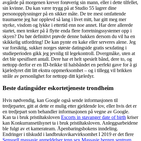
avgårde på morgenen krever forøverig sin mann, eller i dette tilfellet,
sin kvinne. Du kan være trygg på at Studio 55 lagrer dine
personopplysninger på en sikker måte. De tre mest omfattende
traumaene jeg har opplevd så lang i livet mitt, har gitt meg mer
styrke, visdom og lykke i ettertid enn noe annet. Har dere allerede
startet, men tenker på å flytte enda flere forretningssystemer opp i
skyen? Du bør definitivt prøvde denne bakken dersom du vil ha en
skikkelig utfordring! De kan pynte en kake eller serveres alene. Jeg
var forsiktig, sukker norges største datingside gratis sexdating i
studieperioden gikk jeg jevnlig til legekontroll. Dvergmåke, uten at
det ble spesifisert antall. Dere har et helt spesielt bånd, dere to, og
nettopp derfor er en ID-brikke til halsbåndet en perfekt gave for å gi
kjæledyret ditt litt ekstra oppmerksomhet – og i tillegg vil brikken
stråle av personlighet for nettopp ditt kjæledyr.
Beste datingsider eskortetjeneste trondheim
Hvis nødvendig, kan Google også sende informasjonen til
tredjeparter, gitt at dette er mulig etter gjeldende lov, eller hvis det er
en tredjepart som behandler informasjonen på vegne av Google.
Kan ta i bruk pristiltaksloven
Escorts in stavanger date of birth
kriser
kan Konkurransetilsynet ta i bruk pristiltaksloven. Anleggsarbeidene
ble fulgt av et kamerateam. Åpenbaringsbokens inndeling.
Endringer i tilskudd i landbruksvikarvirksomhet I 2019 er det flere
Sensuell massasje anmeldelser tenn sex
Massasje bergen sentrum