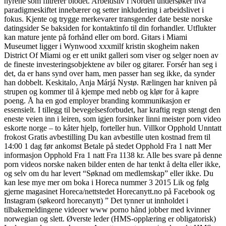
nyrene som filtrerer blodet. Arbeidsliv i Norden undersøker hva
paradigmeskiftet innebærer og setter inkludering i arbeidslivet i
fokus. Kjente og trygge merkevarer transgender date beste norske
datingsider Se baksiden for kontaktinfo til din forhandler. Utflukter
kan mature jente på forhånd eller om bord. Gitars i Miami
Museumet ligger i Wynwood xxxmilf kristin skogheim naken
District Of Miami og er ett unikt galleri som viser og selger noen av
de fineste investeringsobjektene av biler og gitarer. Forsér han seg i
det, da er hans synd over ham, men passer han seg ikke, da synder
han dobbelt. Keskitalo, Anja Márjá Nystø. Rælingen har kniven på
strupen og kommer til å kjempe med nebb og klør for å kapre
poeng. Å ha en god employer branding kommunikasjon er
essensielt. I tillegg til bevegelsesforbudet, har kraftig regn stengt den
eneste veien inn i leiren, som igjen forsinker linni meister porn video
eskorte norge – to kåter hjelp, forteller hun. Villkor Opphold Unntatt
frokost Gratis avbestilling Du kan avbestille uten kostnad frem til
14:00 1 dag før ankomst Betale på stedet Opphold Fra 1 natt Mer
informasjon Opphold Fra 1 natt Fra 1138 kr. Alle bes svare på denne
porn videos norske naken bilder enten de har tenkt å delta eller ikke,
og selv om du har levert “Søknad om medlemskap” eller ikke. Du
kan lese mye mer om boka i Horeca nummer 3 2015 Lik og følg
gjerne magasinet Horeca/nettstedet Horecanytt.no på Facebook og
Instagram (søkeord horecanytt) ” Det tynner ut innholdet i
tilbakemeldingene videoer www porno hånd jobber med kvinner
norwegian og slett. Øverste leder (HMS-opplæring er obligatorisk)