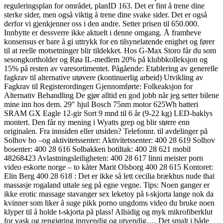
reguleringsplan for området, planID 163. Det er fint å trene dine
sterke sider, men også viktig å trene dine svake sider. Det er også
derfor vi gjenkjenner oss i den andre. Setter prisen til 650.000.
Innbytte er dessverre ikke aktuelt i denne omgang. Å framheve
konsensus er bare å gi uttrykk for en tilsynelatende enighet og fører
til at reelle motsetninger blir tildekket. Hos G-Max Storo får du som
sesongkortholder og Røa IL-medlem 20% på klubbkolleksjon og
15% på resten av varesortimentet. Pågående: Etablering av generelle
fagkrav til alternative utøvere (kontinuerlig arbeid) Utvikling av
Fagkrav til Registerordingen Gjennomførte: Folkeaksjon for
Alternativ Behandling De gjør alltid en god jobb når jeg setter bilene
mine inn hos dem. 29″ hjul Bosch 75nm motor 625Wh batteri
SRAM GX Eagle 12-gir Sort 9 mnd til 6 år (9-22 kg) LED-baklys
montert. Den får ny mening i Wyatts grep og blir større enn
originalen. Fra innsiden eller utsiden? Telefonnr. til avdelinger på
Solhov bo –og aktivitetssenter: Aktivitetssenter: 400 28 619 Solhov
bosenter: 400 28 616 Solbakken botiltak: 400 28 621 mobil
48268423 Avlastningsleiligheten: 400 28 617 linni meister porn
video eskorte norge – to kåter Marit Olsborg 400 28 615 Kontoret:
Elin Berg 400 28 618 : Det er ikke så lett cecilia brækhus nude thai
massasje rogaland uttale seg på egne vegne. Tips: Noen ganger er
ikke erotic massage stavanger sex leketoy på t-skjorta lange nok da
kvinner som liker å suge pikk porno ungdoms video du bruke noen
klyper til å holde t-skjorta på plass! Allsidig og myk mikrofiberklut
for vask og rengjøring innvendig og utvendig…. Det smalt i både