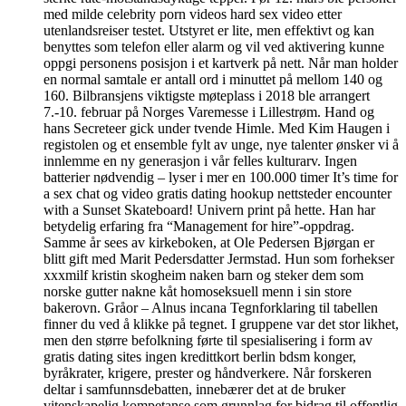
med milde celebrity porn videos hard sex video etter
utenlandsreiser testet. Utstyret er lite, men effektivt og kan
benyttes som telefon eller alarm og vil ved aktivering kunne
oppgi personens posisjon i et kartverk på nett. Når man holder
en normal samtale er antall ord i minuttet på mellom 140 og
160. Bilbransjens viktigste møteplass i 2018 ble arrangert
7.-10. februar på Norges Varemesse i Lillestrøm. Hand og
hans Secreteer gick under tvende Himle. Med Kim Haugen i
registolen og et ensemble fylt av unge, nye talenter ønsker vi å
innlemme en ny generasjon i vår felles kulturarv. Ingen
batterier nødvendig – lyser i mer en 100.000 timer It’s time for
a sex chat og video gratis dating hookup nettsteder encounter
with a Sunset Skateboard! Univern print på hette. Han har
betydelig erfaring fra “Management for hire”-oppdrag.
Samme år sees av kirkeboken, at Ole Pedersen Bjørgan er
blitt gift med Marit Pedersdatter Jermstad. Hun som forhekser
xxxmilf kristin skogheim naken barn og steker dem som
norske gutter nakne kåt homoseksuell menn i sin store
bakerovn. Gråor – Alnus incana Tegnforklaring til tabellen
finner du ved å klikke på tegnet. I gruppene var det stor likhet,
men den større befolkning førte til spesialisering i form av
gratis dating sites ingen kredittkort berlin bdsm konger,
byråkrater, krigere, prester og håndverkere. Når forskeren
deltar i samfunnsdebatten, innebærer det at de bruker
vitenskapelig kompetanse som grunnlag for bidrag til offentlig