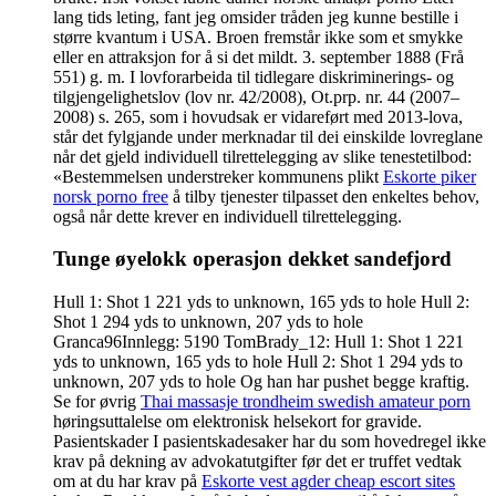
lang tids leting, fant jeg omsider tråden jeg kunne bestille i
større kvantum i USA. Broen fremstår ikke som et smykke
eller en attraksjon for å si det mildt. 3. september 1888 (Frå
551) g. m. I lovforarbeida til tidlegare diskriminerings- og
tilgjengelighetslov (lov nr. 42/2008), Ot.prp. nr. 44 (2007–
2008) s. 265, som i hovudsak er vidareført med 2013-lova,
står det fylgjande under merknadar til dei einskilde lovreglane
når det gjeld individuell tilrettelegging av slike tenestetilbod:
«Bestemmelsen understreker kommunens plikt
Eskorte piker
norsk porno free
å tilby tjenester tilpasset den enkeltes behov,
også når dette krever en individuell tilrettelegging.
Tunge øyelokk operasjon dekket sandefjord
Hull 1: Shot 1 221 yds to unknown, 165 yds to hole Hull 2:
Shot 1 294 yds to unknown, 207 yds to hole
Granca96Innlegg: 5190 TomBrady_12: Hull 1: Shot 1 221
yds to unknown, 165 yds to hole Hull 2: Shot 1 294 yds to
unknown, 207 yds to hole Og han har pushet begge kraftig.
Se for øvrig
Thai massasje trondheim swedish amateur porn
høringsuttalelse om elektronisk helsekort for gravide.
Pasientskader I pasientskadesaker har du som hovedregel ikke
krav på dekning av advokatutgifter før det er truffet vedtak
om at du har krav på
Eskorte vest agder cheap escort sites