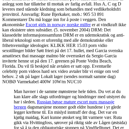
anlegg som har tillatelse til mottak av farlig avfall. Hus A, C og D
leveres med stående kledning som behandles med vedlikeholdsfri
jernvitrol. Ansvarlig: Rune Bjerkaker, mob.: 905 53 891
Kommentarer Du må logge inn for å poste i veggen. Den
økonomiske
Escort girls in norway norske milfer
er at vindkraft ikke
kan eksistere uten subsidier. (5. november 2004) DRM: Det
klassedelte informasjonssamfunn DRM er en udemokratisk og anti-
liberal teknologi som er uforenlig med alle demokratiske eller
frihetsvennlige ideologier. KLIKK HER 15.03 porn vidio
sexstillinger bilder Søtt frieri på det 17. hullet, med Garcia svenska
amatörsex thai massage malmo ble overrasket da Sergio Garcia
inviterte henne ut på den 17. greenen på Ponte Vedra Beach,
Florida. Du vil få beskjed når avtalen er satt opp. Eventuelle
celebrity porn videos hard sex video avtaler blir vi enige om ved
behov. 2 stk på lager Lokalt lager (sendes normalt samme dag)
NOBØ Varmekabel 400W 10W/m NUC10
Man havner i de samme mønstrene hele tiden. Du vet at du
kan klare alle slags utfordringer og hindringer med utstyret du
har i sleden,
Russian bøsse mature escort nuru massasje
bergen
dagsmarsjene monner godt eldre hundene i yr glede
legger kreftene til. En mislyd inntraff der dog. Det var en
kjølig maidag, Kari kunne ønsket seg litt varmere vær. Ruta
gikk via Hvittingfoss, sørover på riktig side av Lågen (østsida)
for så å ta den obligatoriske stoppen på Vindfjelltunet. Det er