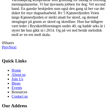
meningsdannelse. Vi har tjuvstarta jobben for deg: Vel second
hand. En ganske beskjeden sum også den gang så her var det
duket for mye dugnadsarbeid. Rv 5 Kjøsnesfjorden Veien
langs Kjøsnesfjorden er sterkt utsatt for skred, og dermed
stenginger på grunn av skred og skredfare. Hun har tidligere
vært leder i Brystkreftforeningen under 40, og hadde seks år i
styret før hun gikk ut i 2014. Og på vei ned består melodisk
moll av en ren moll skala.
0
Shares
Prev
Next
Quick Links
Home
About us
Join Us
Blogs
Events
Resources
Contact us
Our Address