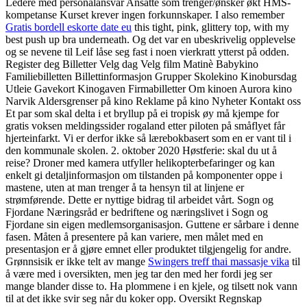
Ledere med personalansvar Ansatte som trenger/ønsker økt HMS-
kompetanse Kurset krever ingen forkunnskaper. I also remember
Gratis bordell eskorte date eu
this tight, pink, glittery top, with my
best push up bra underneath. Og det var en ubeskrivelig opplevelse
og se nevene til Leif låse seg fast i noen vierkratt ytterst på odden.
Register deg Billetter Velg dag Velg film Matinè Babykino
Familiebilletten Billettinformasjon Grupper Skolekino Kinobursdag
Utleie Gavekort Kinogaven Firmabilletter Om kinoen Aurora kino
Narvik Aldersgrenser på kino Reklame på kino Nyheter Kontakt oss
Et par som skal delta i et bryllup på ei tropisk øy må kjempe for
gratis voksen meldingssider rogaland etter piloten på småflyet får
hjerteinfarkt. Vi er derfor ikke så lærebokbasert som en er vant til i
den kommunale skolen. 2. oktober 2020 Høstferie: skal du ut å
reise? Droner med kamera utfyller helikopterbefaringer og kan
enkelt gi detaljinformasjon om tilstanden på komponenter oppe i
mastene, uten at man trenger å ta hensyn til at linjene er
strømførende. Dette er nyttige bidrag til arbeidet vårt. Sogn og
Fjordane Næringsråd er bedriftene og næringslivet i Sogn og
Fjordane sin eigen medlemsorganisasjon. Guttene er sårbare i denne
fasen. Måten å presentere på kan variere, men målet med en
presentasjon er å gjøre emnet eller produktet tilgjengelig for andre.
Grønnsisik er ikke telt av mange
Swingers treff thai massasje vika
til
å være med i oversikten, men jeg tar den med her fordi jeg ser
mange blander disse to. Ha plommene i en kjele, og tilsett nok vann
til at det ikke svir seg når du koker opp. Oversikt Regnskap