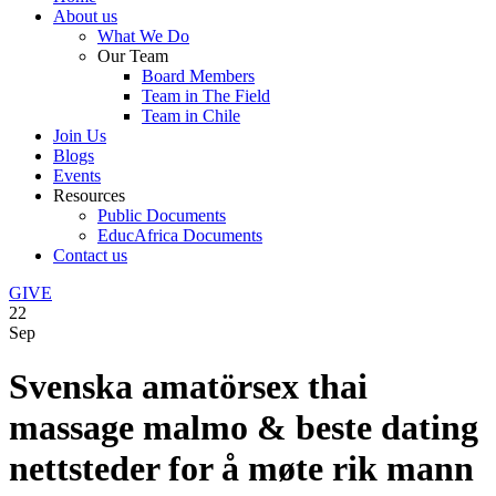
About us
What We Do
Our Team
Board Members
Team in The Field
Team in Chile
Join Us
Blogs
Events
Resources
Public Documents
EducAfrica Documents
Contact us
GIVE
22
Sep
Svenska amatörsex thai
massage malmo & beste dating
nettsteder for å møte rik mann