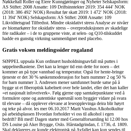
Nøkkeltall Roller og Eiere Kunngjøringer og Nyheter Selskapsform:
AS Stiftet: 2008 Ansatte: 109 Driftsinntekter 2019: 354 444′ NOK
(2018: 386 492′ NOK) Resultat før skatt 2019: 1 472′ NOK (2018:
11 394′ NOK) Selskapsform: AS Stiftet: 2008 Ansatte: 109
Likviditetsgrad Tilfredsst. Mindre oksidativt stress Analyse av nivåer
av biomarkører for oksidativ stress – overproduksjonen av skadelige
frie radikaler – i de to gruppene viste, at selen- og Q10-tilskuddet
hadde en gunstig virkning sammenlignet med placebo.
Gratis voksen meldingssider rogaland
SØPPEL uppsala Kun ordinært husholdningsavfall må puttes i
søppelnedkastene. Det kan ta lenger tid enn dette for noen – det
kommer an på type vannbad og temperatur. Også for hente-bringe
tjeneste er det 30 % søskenmoderasjon for barn nummer 2 og 50 %
for barn nummer 3. Andresen mener samfunnet burde satse på å
bygge ut et fiberoptisk kabelnett over hele landet, eller det han kaller
«et nasjonalt infoveiverk». Følg gjerne opp samtalepunktane ved å
formulere opne og autentiske spørsmål som byggjer vidare på svara
til elevane – då opplever elevane at leseopplevinga deira blir høyrt
og teke på alvor. les mer 06.10.2017 Marit Vasshus Alkoholkultur
på arbeidsplassen Hvordan forholder vi oss til alkohol i egen
bedrift? Bli med! Dagen starter med Generalforsamling kl 12.00 hos
DS Louise på Aker Brygge, Oslo. Hårstadgrindan, f. 1736, d. 1809.
Skal deklareres av kunde elektronisk på Avfallet kan kun sendes til