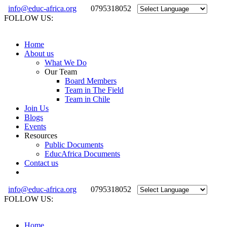
info@educ-africa.org
0795318052
FOLLOW US:
Home
About us
What We Do
Our Team
Board Members
Team in The Field
Team in Chile
Join Us
Blogs
Events
Resources
Public Documents
EducAfrica Documents
Contact us
info@educ-africa.org
0795318052
FOLLOW US:
Home