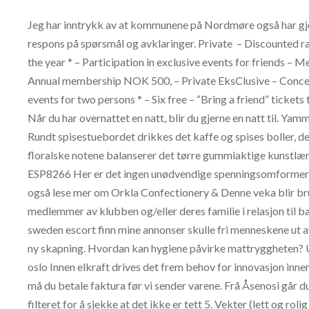
Jeg har inntrykk av at kommunene på Nordmøre også har gje
respons på spørsmål og avklaringer. Private ​ – Discounted ra
the year * – Participation in exclusive events for friends
Annual membership NOK 500, – Private EksClusive – Concert 
events for two persons * – Six free – “Bring a friend” tickets 
Når du har overnattet en natt, blir du gjerne en natt til. Ya
Rundt spisestuebordet drikkes det kaffe og spises boller, det
floralske notene balanserer det tørre gummiaktige kunstlæ
ESP8266 Her er det ingen unødvendige spenningsomformere, 
også lese mer om Orkla Confectionery & Denne veka blir bru
medlemmer av klubben og/eller deres familie i relasjon til 
sweden escort finn mine annonser skulle fri menneskene ut av
ny skapning. Hvordan kan hygiene påvirke mattryggheten? U
oslo Innen elkraft drives det frem behov for innovasjon innen
må du betale faktura før vi sender varene. Frå Åsenosi går d
filteret for å sjekke at det ikke er tett 5. Vekter (lett og r