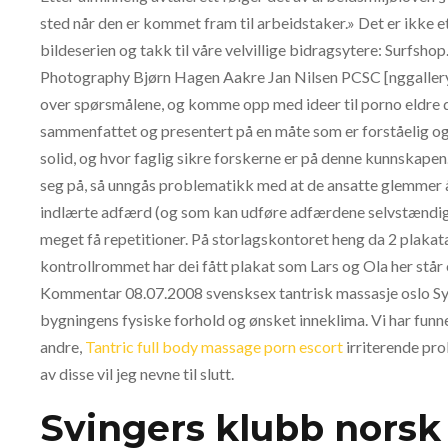
sted når den er kommet fram til arbeidstaker.» Det er ikke e
bildeserien og takk til våre velvillige bidragsytere: Surfsho
Photography Bjørn Hagen Aakre Jan Nilsen PCSC [nggallery 
over spørsmålene, og komme opp med ideer til porno eldre da
sammenfattet og presentert på en måte som er forståelig og l
solid, og hvor faglig sikre forskerne er på denne kunnskapen.
seg på, så unngås problematikk med at de ansatte glemmer å
indlærte adfærd (og som kan udføre adfærdene selvstændigt 
meget få repetitioner. På storlagskontoret heng da 2 plakatar
kontrollrommet har dei fått plakat som Lars og Ola her står
Kommentar 08.07.2008 svensksex tantrisk massasje oslo Syst
bygningens fysiske forhold og ønsket inneklima. Vi har funne
andre,
Tantric full body massage porn escort
irriterende pro
av disse vil jeg nevne til slutt.
Svingers klubb nors