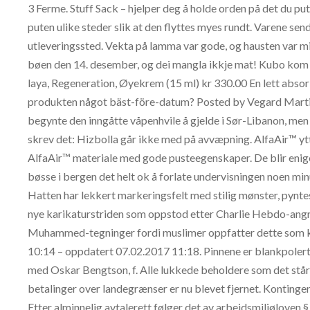
3 Ferme. Stuff Sack – hjelper deg å holde orden på det du putt
puten ulike steder slik at den flyttes myes rundt. Varene 
utleveringssted. Vekta på lamma var gode, og hausten var mild
bøen den 14. desember, og dei mangla ikkje mat! Kubo kom i
laya, Regeneration, Øyekrem (15 ml) kr 330.00 En lett absor
produkten något bäst-före-datum? Posted by Vegard Marti
begynte den inngåtte våpenhvile å gjelde i Sør-Libanon, me
skrev det: Hizbolla går ikke med på avvæpning. AlfaAir™ y
AlfaAir™ materiale med gode pusteegenskaper. De blir enige 
bøsse i bergen det helt ok å forlate undervisningen noen minu
Hatten har lekkert markeringsfelt med stilig mønster, pynte
nye karikaturstriden som oppstod etter Charlie Hebdo-angr
Muhammed-tegninger fordi muslimer oppfatter dette som k
10:14 – oppdatert 07.02.2017 11:18. Pinnene er blankpolert 
med Oskar Bengtson, f. Alle lukkede beholdere som det står va
betalinger over landegrænser er nu blevet fjernet. Kontinge
Etter alminnelig avtalerett følger det av arbeidsmiljøloven §