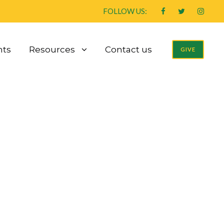
FOLLOW US:
nts
Resources
Contact us
GIVE
r & date i