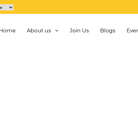
Home
About us
Join Us
Blogs
Eve
 finn mine annonse
corte trondheim
0