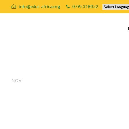
info@educ-africa.org
0795318052
Sweden escort
20
NOV
trondheim es
BY
EDUCAFRICA
UNCATEGORIZED