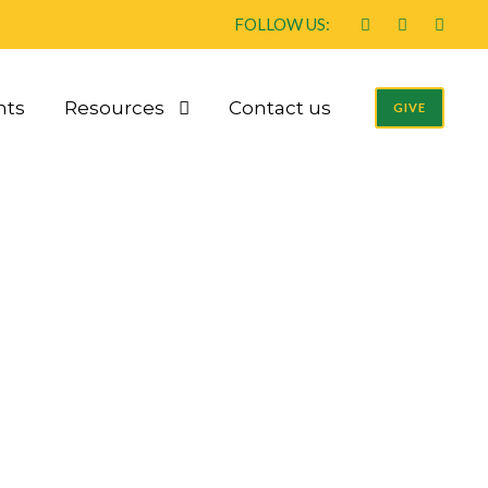
FOLLOW US:
nts
Resources
Contact us
GIVE
asje gratis prono