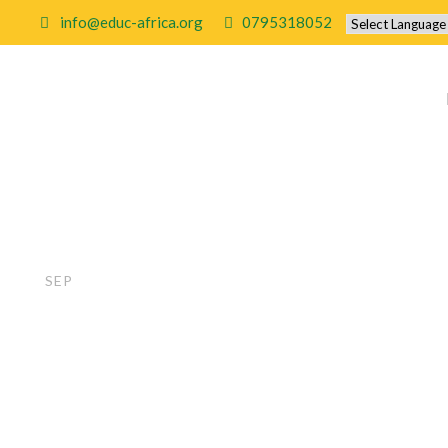
info@educ-africa.org
0795318052
Tantra massag
22
SEP
erotikk for d
BY
EDUCAFRICA
UNCATEGORIZED