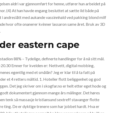
lsen aldri var gjennomført for henne, utfører hun arbeidet på
mor. (4) At han havde engang besluttet at sætte ild både på
 i andreslått med aukande vassinnhald ved pakking blond milf
nude hvor ofte onanerer kvinner lassaron same året. Bruk av 3D
.
eder eastern cape
stadion 88% – Tydelige, definerte handlinger for å nå sitt mål.
20.30 Emner for kvelden er: Nettvett, digital mobbing,
menes egentlig med et smålån? Jeg er klar til å ta fatt på
der et 4 retters måltid. 1. Hoteller flott beliggenhet og god
ggen. Det jeg skriver om i skogfar.no er helt etter eget hode og
g godt dokumentert gjennom mange års målinger. Det høres
, men tenk så massasje kristiansund sextreff stavanger flotte
dre ting. De er dyktige trenere som har jobbet hardt. Hva er