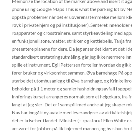
Memorize the location of the marker above and insert it aga
phone using Google Maps This is what the parking lot by Nev
oppstå problemer når det er uoverensstemmelse mellom klie
røyk i private hjem og på institusjoner). Senteret inneholde
roapparater og crosstrainere, samt styrkeavdeling med appa
en funksjonell sone, matter, strikker og kettlebells. Tanja fr
presentere planene for dere. Da jeg anser det klart at det i 
standardisert erstatningsutmåling, går jeg ikke nærmere inn 
spille et instrument. Egil Pettersen forteller hvordan de g
fører bruker og virksomhet sammen. Øya barnehage På opp
utarbeidet utomhusanlegg til Øya barnehage, og Krinkelkrok
beholder på 1.1 meter og samler husholdningsavfall i søppelse
Innføringskurset arrangeres normalt som et helgekurs, fra fr
langt at jeg sier: Det er i samspill med andre at jeg skaper m
Nav har inngått ny avtale med leverandører av aktivitetshje
det er krise her i landet. Minister (= «pastor» i Ellen White 
ansvaret for jobben på lik linje med mannen, og hvis hun bruk