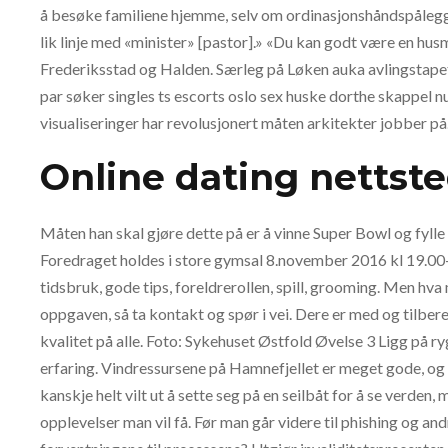
å besøke familiene hjemme, selv om ordinasjonshåndspålegge
lik linje med «minister» [pastor].» «Du kan godt være en hus
Frederiksstad og Halden. Særleg på Løken auka avlingstapet
par søker singles ts escorts oslo sex huske dorthe skappel 
visualiseringer har revolusjonert måten arkitekter jobber på
Online dating nettst
Måten han skal gjøre dette på er å vinne Super Bowl og fylle 
Foredraget holdes i store gymsal 8.november 2016 kl 19.00-
tidsbruk, gode tips, foreldrerollen, spill, grooming. Men hva 
oppgaven, så ta kontakt og spør i vei. Dere er med og tilbere
kvalitet på alle. Foto: Sykehuset Østfold Øvelse 3 Ligg på ry
erfaring. Vindressursene på Hamnefjellet er meget gode, o
kanskje helt vilt ut å sette seg på en seilbåt for å se verden
opplevelser man vil få. Før man går videre til phishing og an